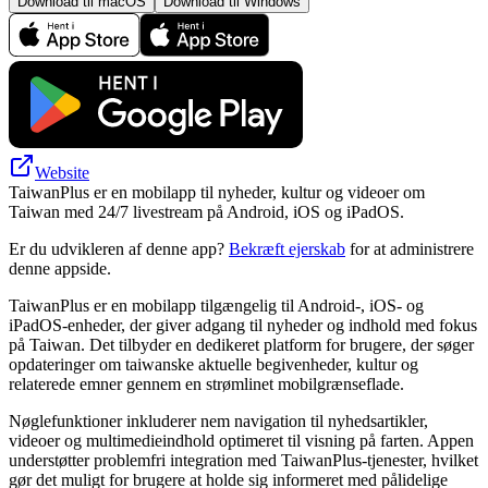
Download til macOS
Download til Windows
Website
TaiwanPlus er en mobilapp til nyheder, kultur og videoer om
Taiwan med 24/7 livestream på Android, iOS og iPadOS.
Er du udvikleren af denne app?
Bekræft ejerskab
for at administrere
denne appside.
TaiwanPlus er en mobilapp tilgængelig til Android-, iOS- og
iPadOS-enheder, der giver adgang til nyheder og indhold med fokus
på Taiwan. Det tilbyder en dedikeret platform for brugere, der søger
opdateringer om taiwanske aktuelle begivenheder, kultur og
relaterede emner gennem en strømlinet mobilgrænseflade.
Nøglefunktioner inkluderer nem navigation til nyhedsartikler,
videoer og multimedieindhold optimeret til visning på farten. Appen
understøtter problemfri integration med TaiwanPlus-tjenester, hvilket
gør det muligt for brugere at holde sig informeret med pålidelige