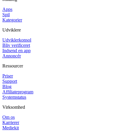
Apps
Spil
Kategorier
Udviklere
Udviklerkonsol
Bliv verificeret
Indsend en app
Annoncér
Ressourcer
Priser
Support
Blog
Affiliateprogram
Systemstatus
Virksomhed
Om os
Karrierer
Mediekit