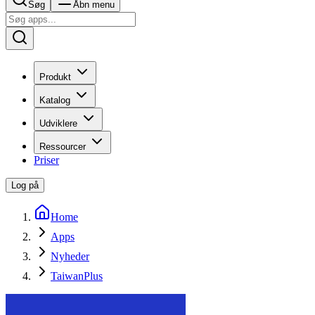
Søg
Åbn menu
Produkt
Katalog
Udviklere
Ressourcer
Priser
Log på
Home
Apps
Nyheder
TaiwanPlus