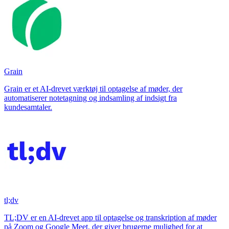
Grain
Grain er et AI-drevet værktøj til optagelse af møder, der
automatiserer notetagning og indsamling af indsigt fra
kundesamtaler.
tl;dv
TL;DV er en AI-drevet app til optagelse og transkription af møder
på Zoom og Google Meet, der giver brugerne mulighed for at