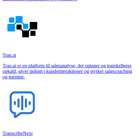
Traq.ai
Traq.ai er en platform til salgsanalyse, der optager og transkriberer
opkald, giver indsigt i kundeinteraktioner og styrker salgscoaching
og træning.
TranscribeNext