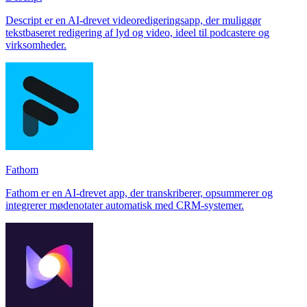
Descript er en AI-drevet videoredigeringsapp, der muliggør
tekstbaseret redigering af lyd og video, ideel til podcastere og
virksomheder.
Fathom
Fathom er en AI-drevet app, der transkriberer, opsummerer og
integrerer mødenotater automatisk med CRM-systemer.