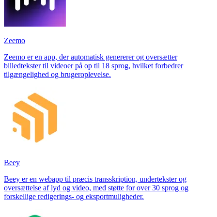
Zeemo
Zeemo er en app, der automatisk genererer og oversætter
billedtekster til videoer på op til 18 sprog, hvilket forbedrer
tilgængelighed og brugeroplevelse.
Beey
Beey er en webapp til præcis transskription, undertekster og
oversættelse af lyd og video, med støtte for over 30 sprog og
forskellige redigerings- og eksportmuligheder.