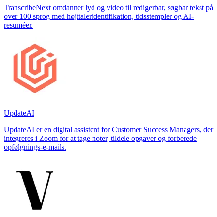
TranscribeNext omdanner lyd og video til redigerbar, søgbar tekst på
over 100 sprog med højttaleridentifikation, tidsstempler og AI-
resuméer.
UpdateAI
UpdateAI er en digital assistent for Customer Success Managers, der
integreres i Zoom for at tage noter, tildele opgaver og forberede
opfølgnings-e-mails.