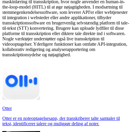
maskinlæring til transskription, hvor nogle anvender en human-in-
the-loop-model (HITL) til at øge nøjagtigheden. I modsætning til
stemmegenkendelsessoftware, som leverer API'er eller webtjenester
til integration i websteder eller andre applikationer, tilbyder
transskriptionssoftware en brugervenlig selvstændig platform til tale-
til-tekst (STT) konvertering. Brugere kan uploade lydfiler til disse
platforme til transskription eller diktere tale direkte ind i softwaren.
Nogle værktøjer understøtter også live transskription til
videooptagelser. Yderligere funktioner kan omfatte API-integration,
kollaborativ redigering og analyserapportering om
transskriptionsydelse og nøjagtighed.
Otter
Otter er en noteoptagelsesapp, der transkriberer talte samtaler til
tekst, identificerer talere og muliggør deling af noter.