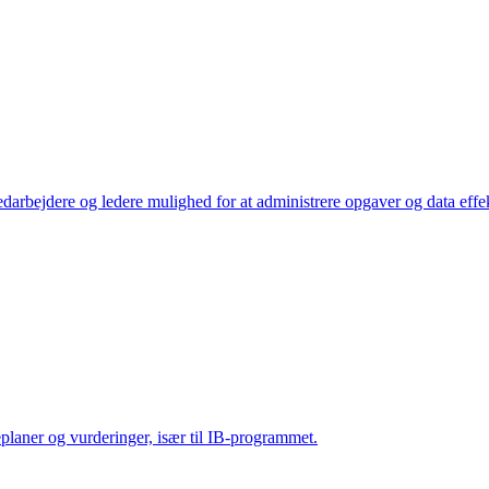
arbejdere og ledere mulighed for at administrere opgaver og data effek
eplaner og vurderinger, især til IB-programmet.