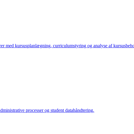
torer med kursusplanlægning, curriculumstyring og analyse af kursusbeh
administrative processer og student datahåndtering.