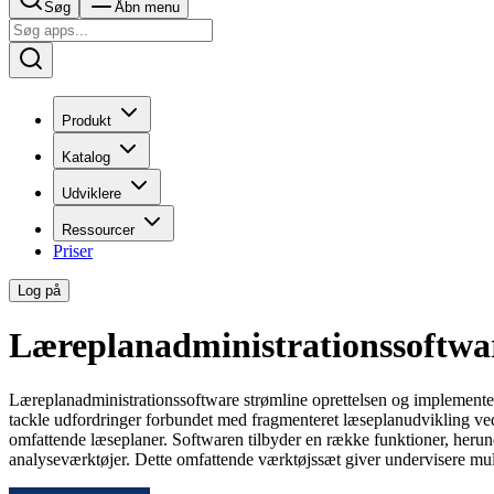
Søg
Åbn menu
Produkt
Katalog
Udviklere
Ressourcer
Priser
Log på
Læreplanadministrationssoftwa
Læreplanadministrationssoftware strømline oprettelsen og implementeri
tackle udfordringer forbundet med fragmenteret læseplanudvikling ved 
omfattende læseplaner. Softwaren tilbyder en række funktioner, herun
analyseværktøjer. Dette omfattende værktøjssæt giver undervisere muli