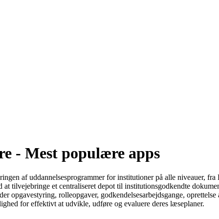
re - Mest populære apps
ngen af ​​uddannelsesprogrammer for institutioner på alle niveauer, fra
at tilvejebringe et centraliseret depot til institutionsgodkendte dokum
der opgavestyring, rolleopgaver, godkendelsesarbejdsgange, oprettelse 
ghed for effektivt at udvikle, udføre og evaluere deres læseplaner.