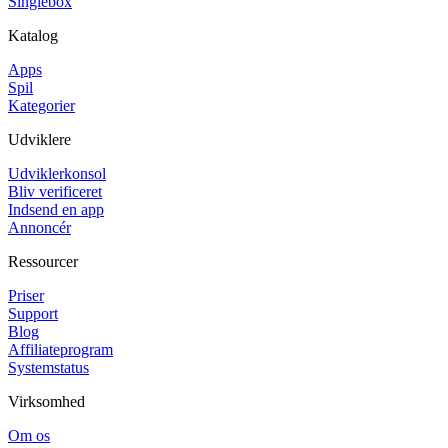
Singlebox
Katalog
Apps
Spil
Kategorier
Udviklere
Udviklerkonsol
Bliv verificeret
Indsend en app
Annoncér
Ressourcer
Priser
Support
Blog
Affiliateprogram
Systemstatus
Virksomhed
Om os