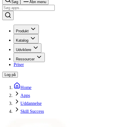
Søg
Åbn menu
Produkt
Katalog
Udviklere
Ressourcer
Priser
Log på
Home
Apps
Uddannelse
Skill Success