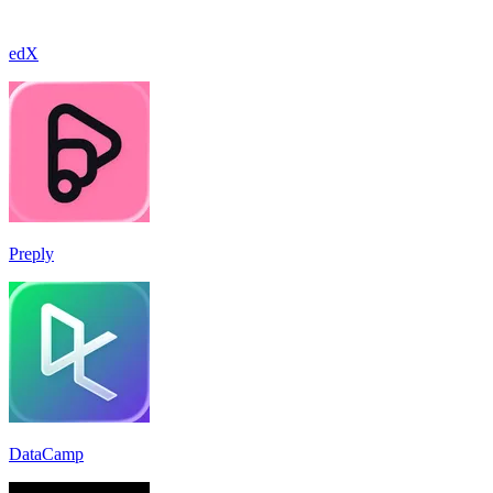
edX
Preply
DataCamp