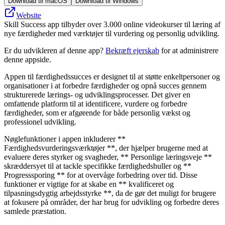
Download til macOS
Download til Windows
Website
Skill Success app tilbyder over 3.000 online videokurser til læring af
nye færdigheder med værktøjer til vurdering og personlig udvikling.
Er du udvikleren af denne app?
Bekræft ejerskab
for at administrere
denne appside.
Appen til færdighedssucces er designet til at støtte enkeltpersoner og
organisationer i at forbedre færdigheder og opnå succes gennem
strukturerede lærings- og udviklingsprocesser. Det giver en
omfattende platform til at identificere, vurdere og forbedre
færdigheder, som er afgørende for både personlig vækst og
professionel udvikling.
Nøglefunktioner i appen inkluderer **
Færdighedsvurderingsværktøjer **, der hjælper brugerne med at
evaluere deres styrker og svagheder, ** Personlige læringsveje **
skræddersyet til at tackle specifikke færdighedshuller og **
Progresssporing ** for at overvåge forbedring over tid. Disse
funktioner er vigtige for at skabe en ** kvalificeret og
tilpasningsdygtig arbejdsstyrke **, da de gør det muligt for brugere
at fokusere på områder, der har brug for udvikling og forbedre deres
samlede præstation.