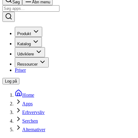
Søg
Åbn menu
Produkt
Katalog
Udviklere
Ressourcer
Priser
Log på
Home
Apps
Erhvervsliv
Serchen
Alternativer