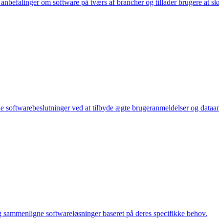
anbefalinger om software på tværs af brancher og tillader brugere at sk
e softwarebeslutninger ved at tilbyde ægte brugeranmeldelser og dataa
 sammenligne softwareløsninger baseret på deres specifikke behov.