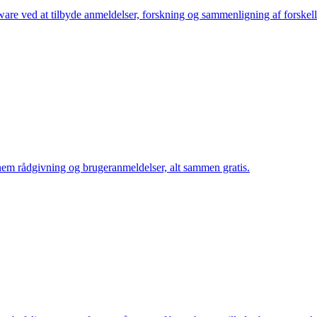
ware ved at tilbyde anmeldelser, forskning og sammenligning af forskell
nem rådgivning og brugeranmeldelser, alt sammen gratis.