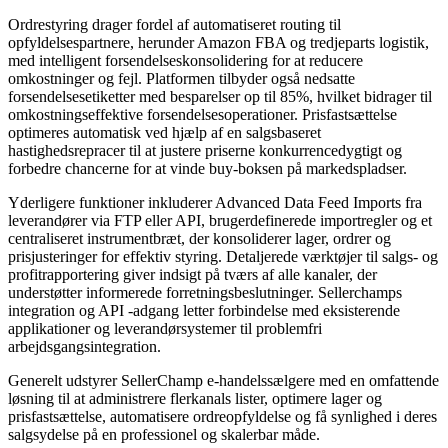
Ordrestyring drager fordel af automatiseret routing til
opfyldelsespartnere, herunder Amazon FBA og tredjeparts logistik,
med intelligent forsendelseskonsolidering for at reducere
omkostninger og fejl. Platformen tilbyder også nedsatte
forsendelsesetiketter med besparelser op til 85%, hvilket bidrager til
omkostningseffektive forsendelsesoperationer. Prisfastsættelse
optimeres automatisk ved hjælp af en salgsbaseret
hastighedsrepracer til at justere priserne konkurrencedygtigt og
forbedre chancerne for at vinde buy-boksen på markedspladser.
Yderligere funktioner inkluderer Advanced Data Feed Imports fra
leverandører via FTP eller API, brugerdefinerede importregler og et
centraliseret instrumentbræt, der konsoliderer lager, ordrer og
prisjusteringer for effektiv styring. Detaljerede værktøjer til salgs- og
profitrapportering giver indsigt på tværs af alle kanaler, der
understøtter informerede forretningsbeslutninger. Sellerchamps
integration og API -adgang letter forbindelse med eksisterende
applikationer og leverandørsystemer til problemfri
arbejdsgangsintegration.
Generelt udstyrer SellerChamp e-handelssælgere med en omfattende
løsning til at administrere flerkanals lister, optimere lager og
prisfastsættelse, automatisere ordreopfyldelse og få synlighed i deres
salgsydelse på en professionel og skalerbar måde.