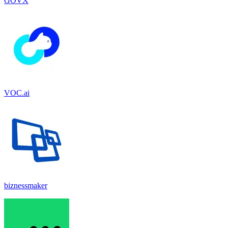
GOVX
VOC.ai
biznessmaker