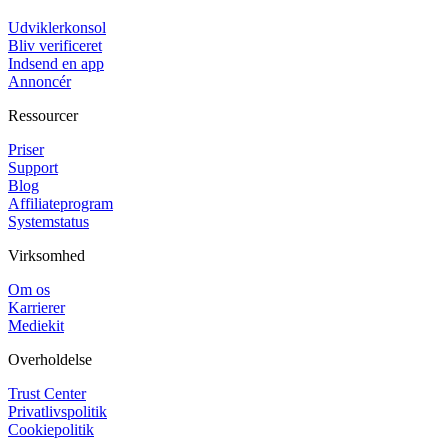
Udviklerkonsol
Bliv verificeret
Indsend en app
Annoncér
Ressourcer
Priser
Support
Blog
Affiliateprogram
Systemstatus
Virksomhed
Om os
Karrierer
Mediekit
Overholdelse
Trust Center
Privatlivspolitik
Cookiepolitik