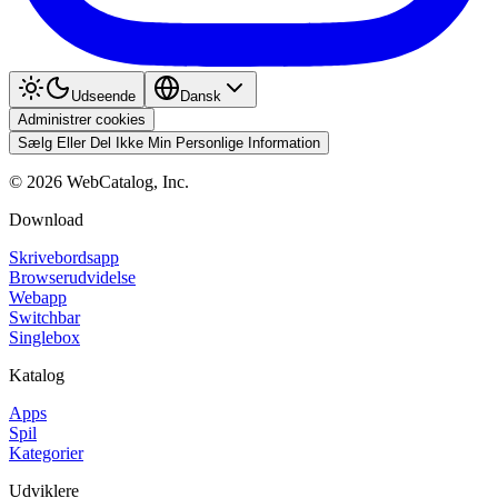
Udseende
Dansk
Administrer cookies
Sælg Eller Del Ikke Min Personlige Information
©
2026
WebCatalog, Inc.
Download
Skrivebordsapp
Browserudvidelse
Webapp
Switchbar
Singlebox
Katalog
Apps
Spil
Kategorier
Udviklere