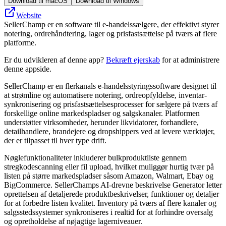
Download til macOS
Download til Windows
Website
SellerChamp er en software til e-handelssælgere, der effektivt styrer
notering, ordrehåndtering, lager og prisfastsættelse på tværs af flere
platforme.
Er du udvikleren af denne app?
Bekræft ejerskab
for at administrere
denne appside.
SellerChamp er en flerkanals e-handelsstyringssoftware designet til
at strømline og automatisere notering, ordreopfyldelse, inventar-
synkronisering og prisfastsættelsesprocesser for sælgere på tværs af
forskellige online markedspladser og salgskanaler. Platformen
understøtter virksomheder, herunder likvidatorer, forhandlere,
detailhandlere, brandejere og dropshippers ved at levere værktøjer,
der er tilpasset til hver type drift.
Nøglefunktionaliteter inkluderer bulkproduktliste gennem
stregkodescanning eller fil upload, hvilket muliggør hurtig tvær på
listen på større markedspladser såsom Amazon, Walmart, Ebay og
BigCommerce. SellerChamps AI-drevne beskrivelse Generator letter
oprettelsen af ​​detaljerede produktbeskrivelser, funktioner og detaljer
for at forbedre listen kvalitet. Inventory på tværs af flere kanaler og
salgsstedssystemer synkroniseres i realtid for at forhindre oversalg
og opretholdelse af nøjagtige lagerniveauer.