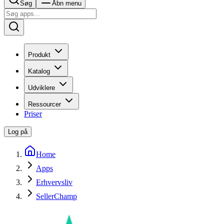
Søg
Åbn menu
Produkt
Katalog
Udviklere
Ressourcer
Priser
Log på
Home
Apps
Erhvervsliv
SellerChamp