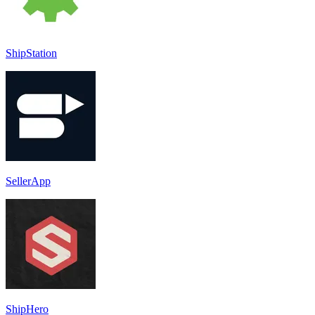
ShipStation
SellerApp
ShipHero