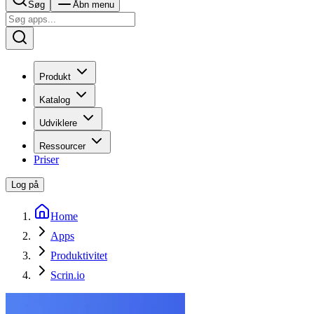
Søg
Åbn menu
Produkt
Katalog
Udviklere
Ressourcer
Priser
Log på
Home
Apps
Produktivitet
Scrin.io