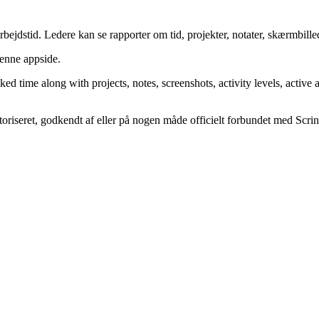
 arbejdstid. Ledere kan se rapporter om tid, projekter, notater, skærmbilled
denne appside.
ked time along with projects, notes, screenshots, activity levels, activ
toriseret, godkendt af eller på nogen måde officielt forbundet med Scrin