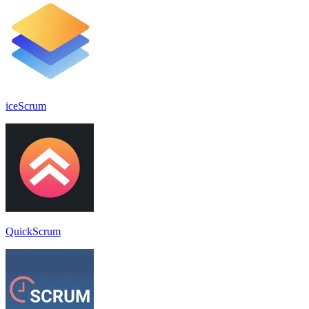
iceScrum
QuickScrum