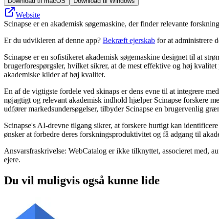
Download til macOS
Download til Windows
Website
Scinapse er en akademisk søgemaskine, der finder relevante forskning
Er du udvikleren af denne app?
Bekræft ejerskab
for at administrere 
Scinapse er en sofistikeret akademisk søgemaskine designet til at strøm
brugerforespørgsler, hvilket sikrer, at de mest effektive og høj kvalite
akademiske kilder af høj kvalitet.
En af de vigtigste fordele ved skinaps er dens evne til at integrere med 
nøjagtigt og relevant akademisk indhold hjælper Scinapse forskere med 
udfører markedsundersøgelser, tilbyder Scinapse en brugervenlig græns
Scinapse's AI-drevne tilgang sikrer, at forskere hurtigt kan identifice
ønsker at forbedre deres forskningsproduktivitet og få adgang til akade
Ansvarsfraskrivelse: WebCatalog er ikke tilknyttet, associeret med, au
ejere.
Du vil muligvis også kunne lide