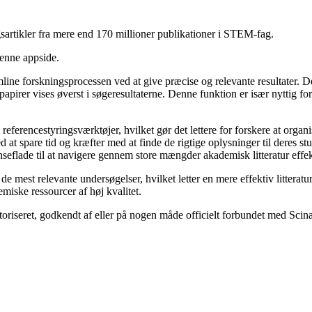
sartikler fra mere end 170 millioner publikationer i STEM-fag.
denne appside.
line forskningsprocessen ved at give præcise og relevante resultater. Det
t papirer vises øverst i søgeresultaterne. Denne funktion er især nyttig f
referencestyringsværktøjer, hvilket gør det lettere for forskere at organi
at spare tid og kræfter med at finde de rigtige oplysninger til deres st
eflade til at navigere gennem store mængder akademisk litteratur effek
re de mest relevante undersøgelser, hvilket letter en mere effektiv litte
miske ressourcer af høj kvalitet.
toriseret, godkendt af eller på nogen måde officielt forbundet med Scin