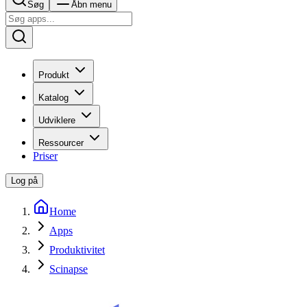
Søg
Åbn menu
Produkt
Katalog
Udviklere
Ressourcer
Priser
Log på
Home
Apps
Produktivitet
Scinapse