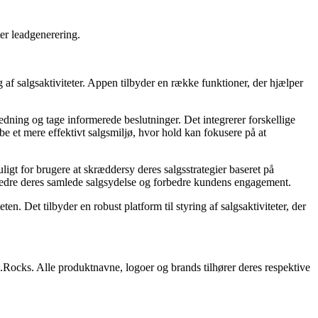
ter leadgenerering.
ng af salgsaktiviteter. Appen tilbyder en række funktioner, der hjælper
edning og tage informerede beslutninger. Det integrerer forskellige
abe et mere effektivt salgsmiljø, hvor hold kan fokusere på at
ligt for brugere at skræddersy deres salgsstrategier baseret på
forbedre deres samlede salgsydelse og forbedre kundens engagement.
. Det tilbyder en robust platform til styring af salgsaktiviteter, der
s.Rocks. Alle produktnavne, logoer og brands tilhører deres respektive