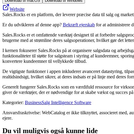
Download til macOS
Download til Windows
Website
Sales.Rocks er en platform, der leverer præcise data til salg og marke
Er du udvikleren af denne app?
Bekræft ejerskab
for at administrere 
Sales.Rocks er et omfattende værktøj designet til at forbedre salgsproce
brugerne med at strømline deres salgsoperationer, hvilket gør det letter
I kernen fokuserer Sales.Rocks på at organisere salgsdata og arbejdsga
funktionaliteter til støtte for salgsteam i styring af kundeemner, spori
konvertere kundeemner til vellykkede tilbud.
De vigtigste funktioner i appen inkluderer avanceret datastyring, tilp
realtidsindsigt, hvilket sikrer, at deres indsats er på linje med dere
Generelt fungerer Sales.Rocks som en værdifuld ressource for virksomhed
giver de værktøjer, der er nødvendige for at skabe vækst og succes p
Kategorier
:
Business
Salg Intelligence Software
Ansvarsfraskrivelse: WebCatalog er ikke tilknyttet, associeret med, au
ejere.
Du vil muligvis også kunne lide