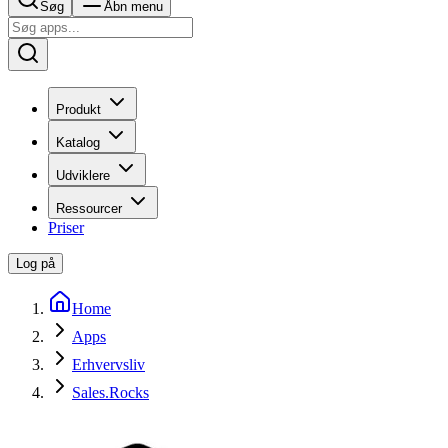
Søg
Åbn menu
Produkt
Katalog
Udviklere
Ressourcer
Priser
Log på
Home
Apps
Erhvervsliv
Sales.Rocks