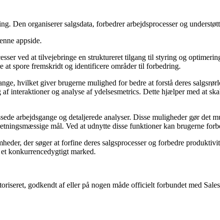
ting. Den organiserer salgsdata, forbedrer arbejdsprocesser og understøt
denne appside.
sser ved at tilvejebringe en struktureret tilgang til styring og optimeri
e at spore fremskridt og identificere områder til forbedring.
nge, hvilket giver brugerne mulighed for bedre at forstå deres salgsrørl
ng af interaktioner og analyse af ydelsesmetrics. Dette hjælper med at sk
assede arbejdsgange og detaljerede analyser. Disse muligheder gør det mu
s forretningsmæssige mål. Ved at udnytte disse funktioner kan brugerne 
er, der søger at forfine deres salgsprocesser og forbedre produktiviteten
å et konkurrencedygtigt marked.
toriseret, godkendt af eller på nogen måde officielt forbundet med Sale