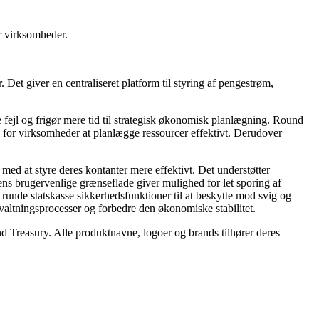
r virksomheder.
et giver en centraliseret platform til styring af pengestrøm,
fejl og frigør mere tid til strategisk økonomisk planlægning. Round
re for virksomheder at planlægge ressourcer effektivt. Derudover
med at styre deres kontanter mere effektivt. Det understøtter
ns brugervenlige grænseflade giver mulighed for let sporing af
 runde statskasse sikkerhedsfunktioner til at beskytte mod svig og
orvaltningsprocesser og forbedre den økonomiske stabilitet.
nd Treasury. Alle produktnavne, logoer og brands tilhører deres