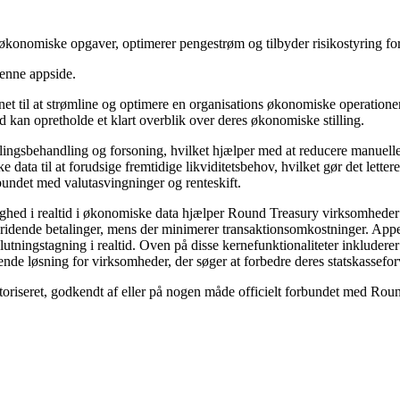
økonomiske opgaver, optimerer pengestrøm og tilbyder risikostyring fo
denne appside.
 til at strømline og optimere en organisations økonomiske operationer. D
tid kan opretholde et klart overblik over deres økonomiske stilling.
ngsbehandling og forsoning, hvilket hjælper med at reducere manuelle 
 data til at forudsige fremtidige likviditetsbehov, hvilket gør det lette
rbundet med valutasvingninger og renteskift.
lighed i realtid i økonomiske data hjælper Round Treasury virksomheder 
skridende betalinger, mens der minimerer transaktionsomkostninger. Appe
tningstagning i realtid. Oven på disse kernefunktionaliteter inkluderer
ttende løsning for virksomheder, der søger at forbedre deres statskassef
utoriseret, godkendt af eller på nogen måde officielt forbundet med Rou