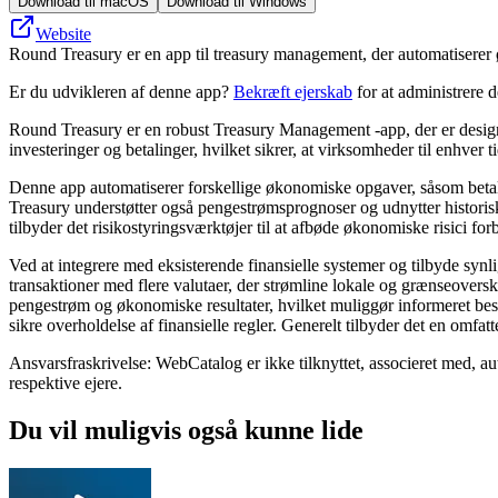
Download til macOS
Download til Windows
Website
Round Treasury er en app til treasury management, der automatiserer 
Er du udvikleren af denne app?
Bekræft ejerskab
for at administrere 
Round Treasury er en robust Treasury Management -app, der er designet
investeringer og betalinger, hvilket sikrer, at virksomheder til enhver 
Denne app automatiserer forskellige økonomiske opgaver, såsom betali
Treasury understøtter også pengestrømsprognoser og udnytter historiske
tilbyder det risikostyringsværktøjer til at afbøde økonomiske risici fo
Ved at integrere med eksisterende finansielle systemer og tilbyde syn
transaktioner med flere valutaer, der strømline lokale og grænseover
pengestrøm og økonomiske resultater, hvilket muliggør informeret beslu
sikre overholdelse af finansielle regler. Generelt tilbyder det en omfa
Ansvarsfraskrivelse: WebCatalog er ikke tilknyttet, associeret med, a
respektive ejere.
Du vil muligvis også kunne lide