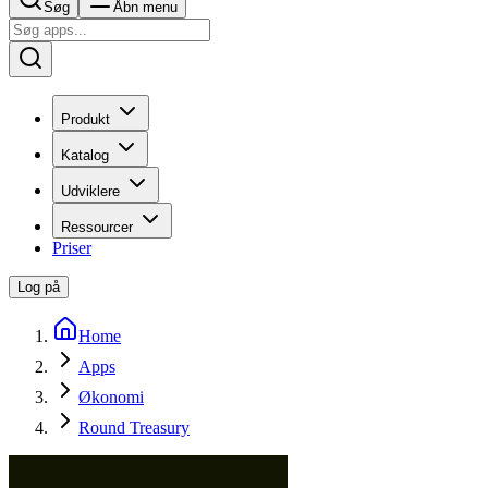
Søg
Åbn menu
Produkt
Katalog
Udviklere
Ressourcer
Priser
Log på
Home
Apps
Økonomi
Round Treasury