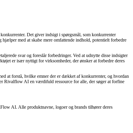
 konkurrenter. Det giver indsigt i spørgsmål, som konkurrenter
ng hjælper med at skabe mere omfattende indhold, potentielt forbedre
aljerede svar og foreslår forbedringer. Ved at udnytte disse indsigter
tøjet er især nyttigt for virksomheder, der ønsker at forbedre deres
med at forstå, hvilke emner der er dækket af konkurrenter, og hvordan
 Rivalflow AI en værdifuld ressource for alle, der søger at forfine
alFlow AI. Alle produktnavne, logoer og brands tilhører deres