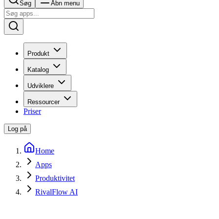
Søg
Åbn menu
Produkt
Katalog
Udviklere
Ressourcer
Priser
Log på
Home
Apps
Produktivitet
RivalFlow AI