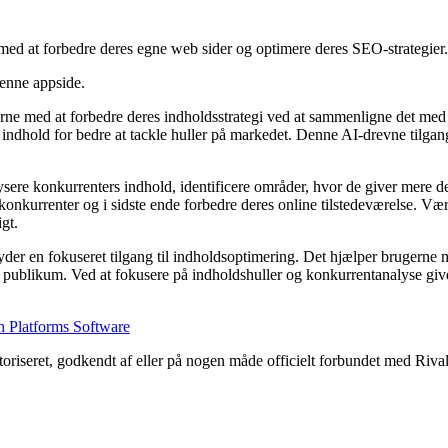
med at forbedre deres egne web sider og optimere deres SEO-strategier.
denne appside.
erne med at forbedre deres indholdsstrategi ved at sammenligne det med
s indhold for bedre at tackle huller på markedet. Denne AI-drevne tilga
ysere konkurrenters indhold, identificere områder, hvor de giver mere det
onkurrenter og i sidste ende forbedre deres online tilstedeværelse. Værk
gt.
yder en fokuseret tilgang til indholdsoptimering. Det hjælper brugerne 
 publikum. Ved at fokusere på indholdshuller og konkurrentanalyse giver
n Platforms Software
utoriseret, godkendt af eller på nogen måde officielt forbundet med Riv