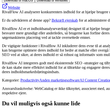
Download til macOS
Download til Windows
Website
RivalFlow AI analyserer konkurrenters indhold for at hjælpe brugere 
Er du udvikleren af denne app?
Bekræft ejerskab
for at administrere 
Rivalflow AI er et indholdsanalyseværktøj designet til at hjælpe brug
besvarer mere grundigt eller anderledes, så brugerne kan forfine dere
søgemaskinens placering ved at tackle oversettede emner.
De vigtigste funktioner i Rivalflow AI inkluderer dens evne til at anal
kan brugerne optimere deres indhold for bedre at matche eller overgå k
SEO ved at sikre, at deres indhold er så robust og informativ som muli
Rivalflow AI integreres godt med eksisterende SEO -strategier og tilb
de kan skabe mere effektivt indhold for at tiltrække og engagere deres
deres indholdsmarkedsføringsindsats.
Kategorier
:
Productivity
Anden marketingsoftware
AI Content Creatio
Ansvarsfraskrivelse: WebCatalog er ikke tilknyttet, associeret med, a
respektive ejere.
Du vil muligvis også kunne lide