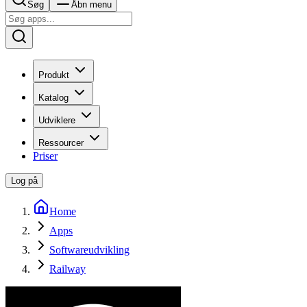
Søg
Åbn menu
Produkt
Katalog
Udviklere
Ressourcer
Priser
Log på
Home
Apps
Softwareudvikling
Railway