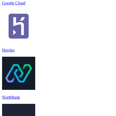
Google Cloud
Heroku
Northflank