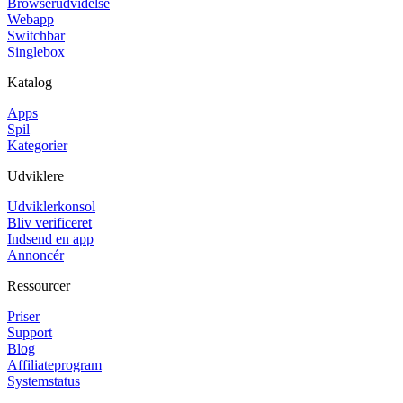
Browserudvidelse
Webapp
Switchbar
Singlebox
Katalog
Apps
Spil
Kategorier
Udviklere
Udviklerkonsol
Bliv verificeret
Indsend en app
Annoncér
Ressourcer
Priser
Support
Blog
Affiliateprogram
Systemstatus