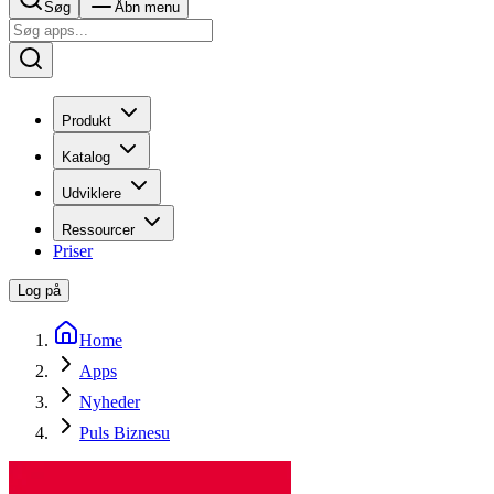
Søg
Åbn menu
Produkt
Katalog
Udviklere
Ressourcer
Priser
Log på
Home
Apps
Nyheder
Puls Biznesu