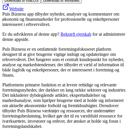
Download til macOS
Download til Windows
Website
Puls Biznesu app tilbyder nyheder, analyser og kommentarer om
økonomi og finansmarkeder for professionelle og enkeltpersoner
interesseret i erhvervslivet.
Er du udvikleren af denne app?
Bekræft ejerskab
for at administrere
denne appside.
Puls Biznesu er en omfattende forretningsfokuseret platform
designet til at give brugerne vigtige indsigt og opdateringer om
erhvervslivet. Det fungerer som et centralt knudepunkt for nyheder,
analyse og markedstendenser, der tilbyder et væld af information til
både fagfolk og enkeltpersoner, der er interesseret i forretning og
finans.
Platformens primære funktion er at levere rettidige og relevante
forretningsnyheder, der dækker en lang række sektorer og industrier.
Det inkluderer dybdegående artikler, ekspertudtalelser og
markedsanalyse, som hjælper brugerne med at holde sig informeret
om aktuelle økonomiske forhold og fremtidsudsigter. Derudover
tilbyder Puls Biznesu værktøjer og ressourcer, der understøtter
forretningsbeslutning, hvilket gør det til en værdifuld ressource for
iværksættere, investorer og enhver, der ønsker at holde sig foran i
forretningslandskabet.