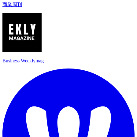
商業周刊
Business Weeklymag