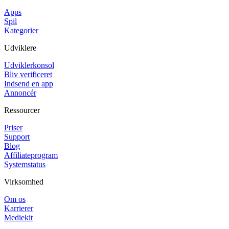
Apps
Spil
Kategorier
Udviklere
Udviklerkonsol
Bliv verificeret
Indsend en app
Annoncér
Ressourcer
Priser
Support
Blog
Affiliateprogram
Systemstatus
Virksomhed
Om os
Karrierer
Mediekit