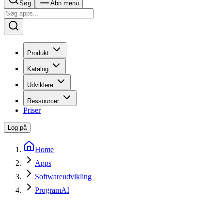
Søg
Åbn menu
Produkt
Katalog
Udviklere
Ressourcer
Priser
Log på
Home
Apps
Softwareudvikling
ProgramAI