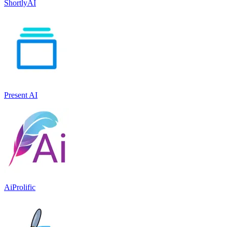
ShortlyAI
Present AI
AiProlific