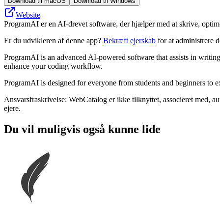
Download til macOS
Download til Windows
Website
ProgramAI er en AI-drevet software, der hjælper med at skrive, optim
Er du udvikleren af denne app?
Bekræft ejerskab
for at administrere 
ProgramAI is an advanced AI-powered software that assists in writing
enhance your coding workflow.
ProgramAI is designed for everyone from students and beginners to expe
Ansvarsfraskrivelse: WebCatalog er ikke tilknyttet, associeret med, a
ejere.
Du vil muligvis også kunne lide