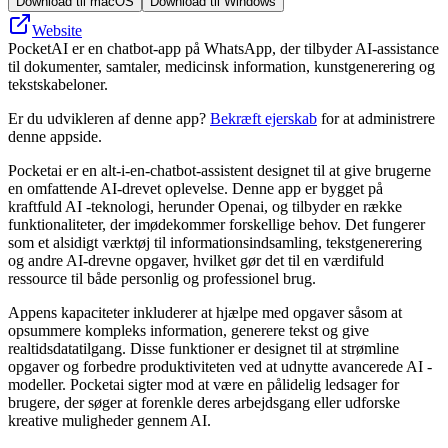
Download til macOS
Download til Windows
Website
PocketAI er en chatbot-app på WhatsApp, der tilbyder AI-assistance
til dokumenter, samtaler, medicinsk information, kunstgenerering og
tekstskabeloner.
Er du udvikleren af denne app?
Bekræft ejerskab
for at administrere
denne appside.
Pocketai er en alt-i-en-chatbot-assistent designet til at give brugerne
en omfattende AI-drevet oplevelse. Denne app er bygget på
kraftfuld AI -teknologi, herunder Openai, og tilbyder en række
funktionaliteter, der imødekommer forskellige behov. Det fungerer
som et alsidigt værktøj til informationsindsamling, tekstgenerering
og andre AI-drevne opgaver, hvilket gør det til en værdifuld
ressource til både personlig og professionel brug.
Appens kapaciteter inkluderer at hjælpe med opgaver såsom at
opsummere kompleks information, generere tekst og give
realtidsdatatilgang. Disse funktioner er designet til at strømline
opgaver og forbedre produktiviteten ved at udnytte avancerede AI -
modeller. Pocketai sigter mod at være en pålidelig ledsager for
brugere, der søger at forenkle deres arbejdsgang eller udforske
kreative muligheder gennem AI.