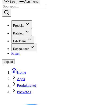
Søg
Åbn menu
Produkt
Katalog
Udviklere
Ressourcer
Priser
Log på
Home
Apps
Produktivitet
PocketAI