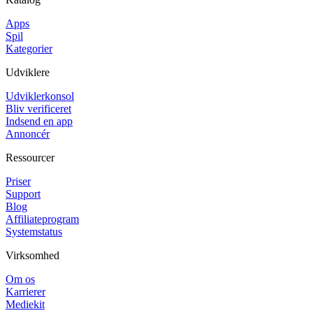
Apps
Spil
Kategorier
Udviklere
Udviklerkonsol
Bliv verificeret
Indsend en app
Annoncér
Ressourcer
Priser
Support
Blog
Affiliateprogram
Systemstatus
Virksomhed
Om os
Karrierer
Mediekit