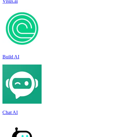
Visus.ai
Build AI
Chat AI