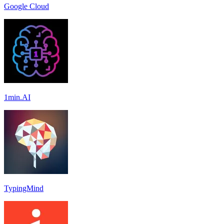
Google Cloud
1min.AI
TypingMind