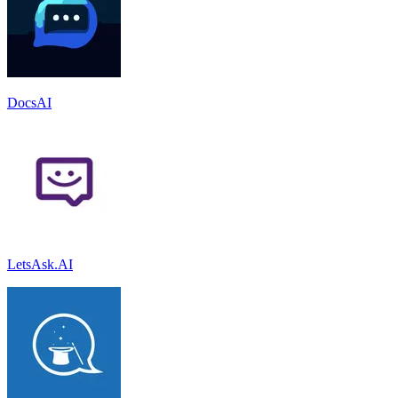
DocsAI
LetsAsk.AI