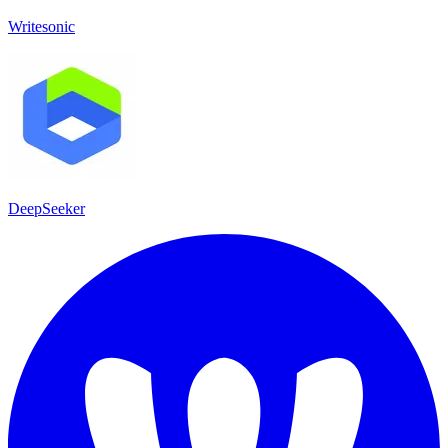
Writesonic
DeepSeeker