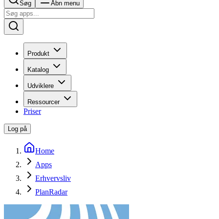
Søg
Åbn menu
Produkt
Katalog
Udviklere
Ressourcer
Priser
Log på
Home
Apps
Erhvervsliv
PlanRadar