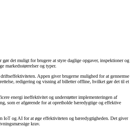
r gør det muligt for brugere at styre daglige opgaver, inspektioner og
ige markedsstørrelser og typer.
 driftseffektiviteten. Appen giver brugerne mulighed for at gennemse
ttelse, redigering og visning af billetter offline, hvilket gør det til et
re energi ineffektivitet og understøtter implementeringen af ​​
ing, som er afgørende for at opretholde bæredygtige og effektive
 som IoT og AI for at øge effektiviteten og bæredygtigheden. Det giver
vgivningsmæssige krav.