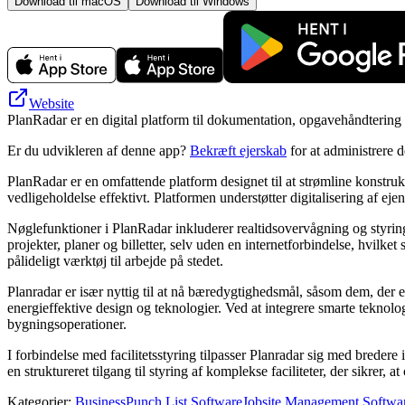
Download til macOS
Download til Windows
Website
PlanRadar er en digital platform til dokumentation, opgavehåndterin
Er du udvikleren af denne app?
Bekræft ejerskab
for at administrere 
PlanRadar er en omfattende platform designet til at strømline konstrukt
vedligeholdelse effektivt. Platformen understøtter digitalisering af eje
Nøglefunktioner i PlanRadar inkluderer realtidsovervågning og styring
projekter, planer og billetter, selv uden en internetforbindelse, hvilket s
pålideligt værktøj til arbejde på stedet.
Planradar er især nyttig til at nå bæredygtighedsmål, såsom dem, der e
energieffektive design og teknologier. Ved at integrere smarte teknol
bygningsoperationer.
I forbindelse med facilitetsstyring tilpasser Planradar sig med bredere
en struktureret tilgang til styring af komplekse faciliteter, der sikre
Kategorier
:
Business
Punch List Software
Jobsite Management Softwa