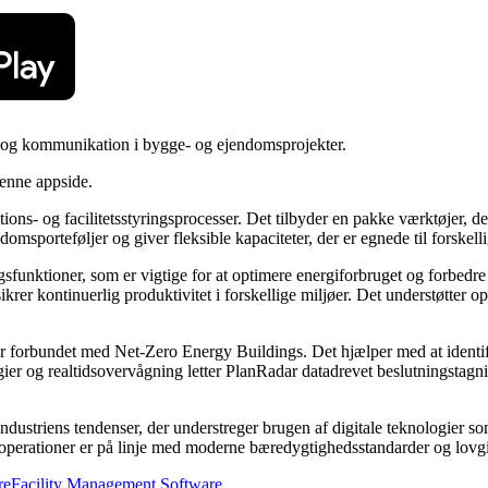
g og kommunikation i bygge- og ejendomsprojekter.
denne appside.
ions- og facilitetsstyringsprocesser. Det tilbyder en pakke værktøjer, de
ndomsporteføljer og giver fleksible kapaciteter, der er egnede til forskell
sfunktioner, som er vigtige for at optimere energiforbruget og forbedre
ikrer kontinuerlig produktivitet i forskellige miljøer. Det understøtter opre
r forbundet med Net-Zero Energy Buildings. Det hjælper med at identifice
ogier og realtidsovervågning letter PlanRadar datadrevet beslutningstagn
 industriens tendenser, der understreger brugen af ​​digitale teknologier
r, at operationer er på linje med moderne bæredygtighedsstandarder og lo
re
Facility Management Software