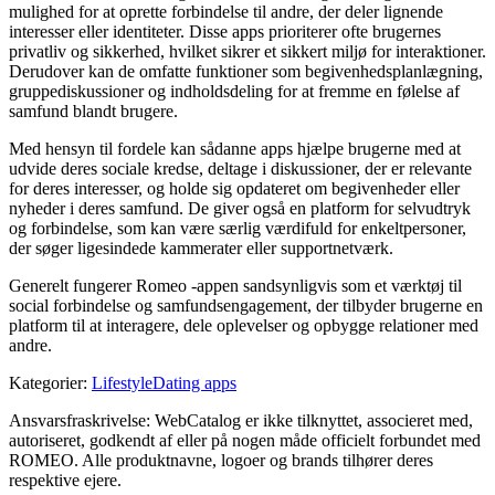
mulighed for at oprette forbindelse til andre, der deler lignende
interesser eller identiteter. Disse apps prioriterer ofte brugernes
privatliv og sikkerhed, hvilket sikrer et sikkert miljø for interaktioner.
Derudover kan de omfatte funktioner som begivenhedsplanlægning,
gruppediskussioner og indholdsdeling for at fremme en følelse af
samfund blandt brugere.
Med hensyn til fordele kan sådanne apps hjælpe brugerne med at
udvide deres sociale kredse, deltage i diskussioner, der er relevante
for deres interesser, og holde sig opdateret om begivenheder eller
nyheder i deres samfund. De giver også en platform for selvudtryk
og forbindelse, som kan være særlig værdifuld for enkeltpersoner,
der søger ligesindede kammerater eller supportnetværk.
Generelt fungerer Romeo -appen sandsynligvis som et værktøj til
social forbindelse og samfundsengagement, der tilbyder brugerne en
platform til at interagere, dele oplevelser og opbygge relationer med
andre.
Kategorier
:
Lifestyle
Dating apps
Ansvarsfraskrivelse: WebCatalog er ikke tilknyttet, associeret med,
autoriseret, godkendt af eller på nogen måde officielt forbundet med
ROMEO. Alle produktnavne, logoer og brands tilhører deres
respektive ejere.