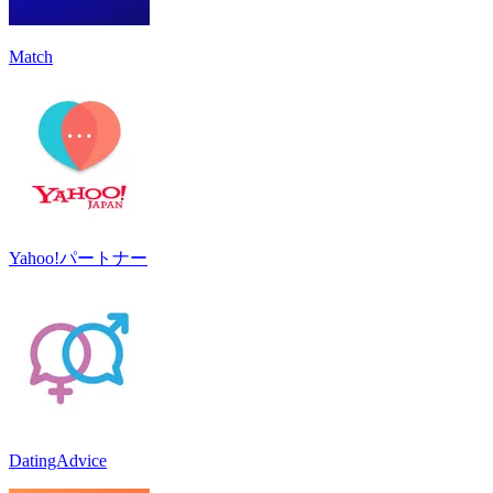
Match
Yahoo!パートナー
DatingAdvice