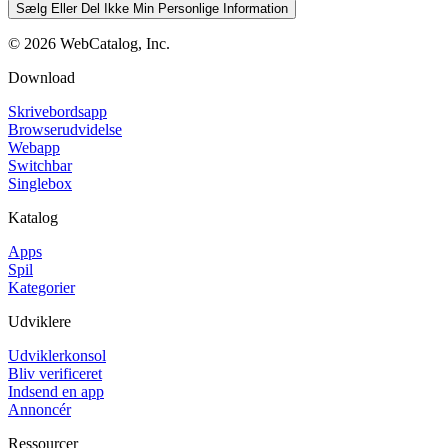
Sælg Eller Del Ikke Min Personlige Information
©
2026
WebCatalog, Inc.
Download
Skrivebordsapp
Browserudvidelse
Webapp
Switchbar
Singlebox
Katalog
Apps
Spil
Kategorier
Udviklere
Udviklerkonsol
Bliv verificeret
Indsend en app
Annoncér
Ressourcer