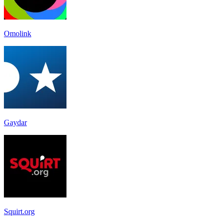
Omolink
Gaydar
Squirt.org