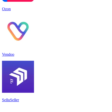
Ozon
Vendoo
SelluSeller