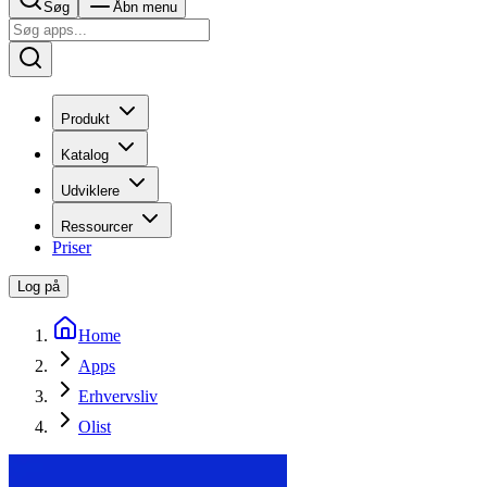
Søg
Åbn menu
Produkt
Katalog
Udviklere
Ressourcer
Priser
Log på
Home
Apps
Erhvervsliv
Olist