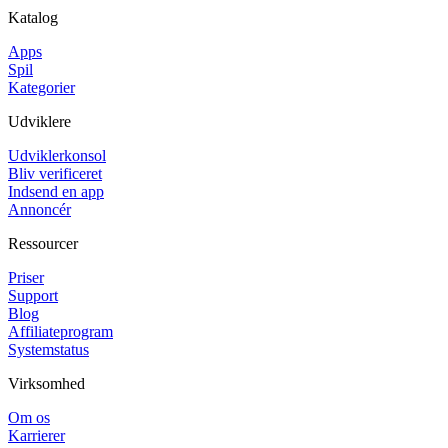
Katalog
Apps
Spil
Kategorier
Udviklere
Udviklerkonsol
Bliv verificeret
Indsend en app
Annoncér
Ressourcer
Priser
Support
Blog
Affiliateprogram
Systemstatus
Virksomhed
Om os
Karrierer