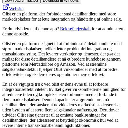
Download til macOS
Download til Windows
Website
Olist er en platform, der forbinder små detailhandlere med store
markedspladser for at lette integration og håndtering af online salg.
Er du udvikleren af denne app?
Bekræft ejerskab
for at administrere
denne appside.
Olist er en platform designet til at forbinde små detailhandlere med
større markedspladser, hvilket letter problemfri integration og
transaktionsstyring. Det leverer værktøjer og tjenester, der gør det
muligt for disse detailhandlere at nå et bredere kundebase gennem
platforme som Mercadolibre og Amazon. Ved at strømline
salgskanalarkitektur hjælper Olist virksomheder med at forbedre
effektiviteten og skalere deres operationer mere effektivt.
En af de vigtigste træk ved olist er dens evne til at forbedre
integrationseffektiviteten, hvilket giver virksomhederne mulighed for
at reducere tiden og kompleksiteten forbundet med at forbinde til
flere markedspladser. Denne kapacitet er afgørende for små
detailhandlere, der ønsker at udvide deres markedstilstedeværelse
uden byrden af ​​at styre flere salgskanaler uafhængigt. Derudover
udvider Olist sine tjenester til at omfatte bankløsninger for
detailhandlere, der adresserer et betydeligt økonomisk hul ved at
levere interne transaktionsbehandlingsfunktioner.