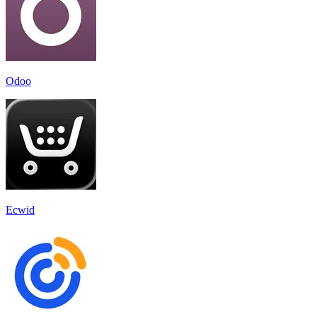
Odoo
Ecwid