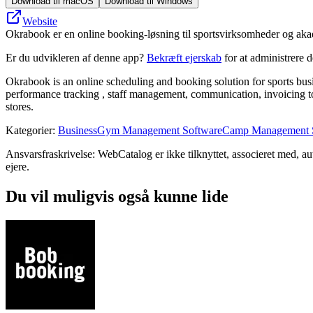
Download til macOS
Download til Windows
Website
Okrabook er en online booking-løsning til sportsvirksomheder og aka
Er du udvikleren af denne app?
Bekræft ejerskab
for at administrere 
Okrabook is an online scheduling and booking solution for sports busi
performance tracking , staff management, communication, invoicing t
stores.
Kategorier
:
Business
Gym Management Software
Camp Management 
Ansvarsfraskrivelse: WebCatalog er ikke tilknyttet, associeret med, a
ejere.
Du vil muligvis også kunne lide