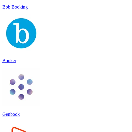
Bob Booking
Booker
Genbook