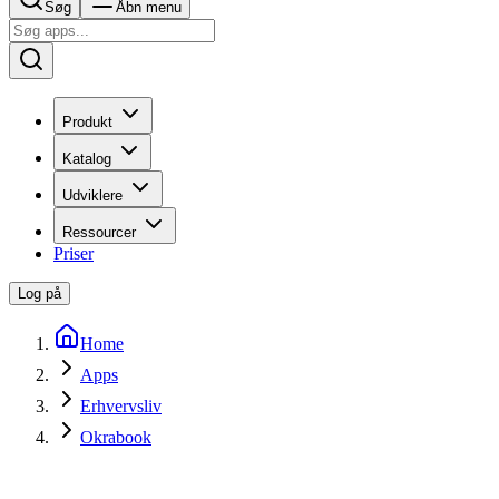
Søg
Åbn menu
Produkt
Katalog
Udviklere
Ressourcer
Priser
Log på
Home
Apps
Erhvervsliv
Okrabook