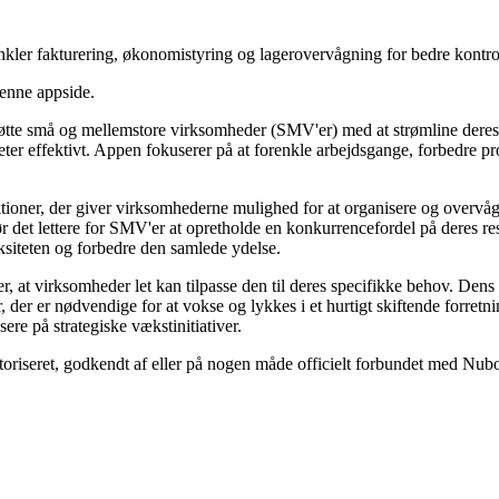
ler fakturering, økonomistyring og lagerovervågning for bedre kontrol 
denne appside.
øtte små og mellemstore virksomheder (SMV'er) med at strømline deres o
ter effektivt. Appen fokuserer på at forenkle arbejdsgange, forbedre prod
tioner, der giver virksomhederne mulighed for at organisere og overvåge
r det lettere for SMV'er at opretholde en konkurrencefordel på deres res
iteten og forbedre den samlede ydelse.
rer, at virksomheder let kan tilpasse den til deres specifikke behov. De
, der er nødvendige for at vokse og lykkes i et hurtigt skiftende forr
ere på strategiske vækstinitiativer.
utoriseret, godkendt af eller på nogen måde officielt forbundet med Nu