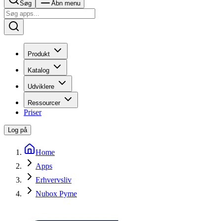
Søg
Åbn menu
Produkt
Katalog
Udviklere
Ressourcer
Priser
Log på
Home
Apps
Erhvervsliv
Nubox Pyme