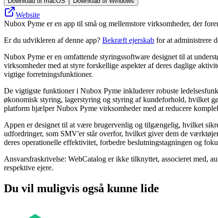
Download til macOS
Download til Windows
Website
Nubox Pyme er en app til små og mellemstore virksomheder, der forenk
Er du udvikleren af denne app?
Bekræft ejerskab
for at administrere 
Nubox Pyme er en omfattende styringssoftware designet til at underst
virksomheder med at styre forskellige aspekter af deres daglige aktivite
vigtige forretningsfunktioner.
De vigtigste funktioner i Nubox Pyme inkluderer robuste ledelsesfunk
økonomisk styring, lagerstyring og styring af kundeforhold, hvilket gø
platform hjælper Nubox Pyme virksomheder med at reducere kompleks
Appen er designet til at være brugervenlig og tilgængelig, hvilket sik
udfordringer, som SMV'er står overfor, hvilket giver dem de værktøjer
deres operationelle effektivitet, forbedre beslutningstagningen og fokus
Ansvarsfraskrivelse: WebCatalog er ikke tilknyttet, associeret med, a
respektive ejere.
Du vil muligvis også kunne lide