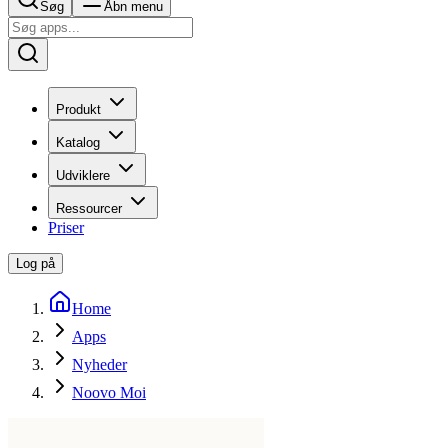
Søg
Åbn menu
Produkt
Katalog
Udviklere
Ressourcer
Priser
Log på
Home
Apps
Nyheder
Noovo Moi