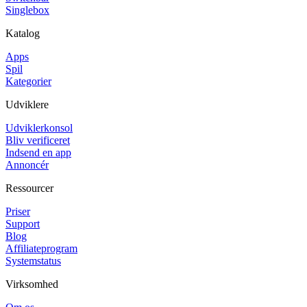
Singlebox
Katalog
Apps
Spil
Kategorier
Udviklere
Udviklerkonsol
Bliv verificeret
Indsend en app
Annoncér
Ressourcer
Priser
Support
Blog
Affiliateprogram
Systemstatus
Virksomhed