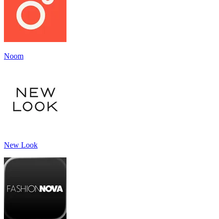
Noom
New Look