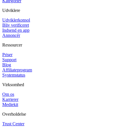
Kategorier
Udviklere
Udviklerkonsol
Bliv verificeret
Indsend en app
Annoncér
Ressourcer
Priser
Support
Blog
Affiliateprogram
Systemstatus
Virksomhed
Om os
Karrierer
Mediekit
Overholdelse
Trust Center