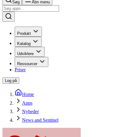
Søg
Åbn menu
Produkt
Katalog
Udviklere
Ressourcer
Priser
Log på
Home
Apps
Nyheder
News and Sentinel