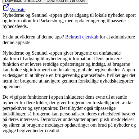
Download til macOS
Download til Windows
Website
Nyhederne og Sentinel -appen giver adgang til lokale nyheder, sport
og information fra Parkersburg, med opdateringer og tilpassede
nyhedsfeeds.
Er du udvikleren af denne app?
Bekræft ejerskab
for at administrere
denne appside.
Nyhederne og Sentinel -appen giver brugerne en omfattende
platform til adgang til nyheder og information. Dens primære
funktion er at levere rettidige opdateringer og indsigt, så brugerne
kan holde sig informeret om lokale og globale begivenheder. Appen
er designet til at tilbyde en brugervenlig grænseflade, hvilket gør det
nemt for brugerne at navigere gennem forskellige nyhedskategorier
og emner.
De vigtigste funktioner i appen inkluderer dens evne til at samle
nyheder fra flere kilder, der giver brugerne en forskelligartet række
perspektiver og synspunkter. Det tilbyder også tilpasselige
indstillinger, så brugerne kan personalisere deres nyhedsfeed baseret
på deres interesser. Derudover understøtter appen push-meddelelser
og sikrer, at brugerne modtager opdateringer om brud på nyheder og
vigtige begivenheder i realtid.