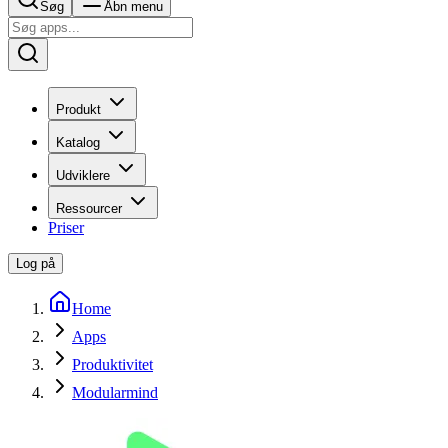
Søg
Åbn menu
Produkt
Katalog
Udviklere
Ressourcer
Priser
Log på
Home
Apps
Produktivitet
Modularmind