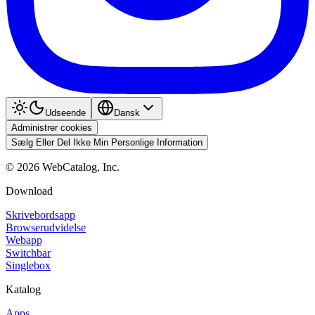
Udseende
Dansk
Administrer cookies
Sælg Eller Del Ikke Min Personlige Information
©
2026
WebCatalog, Inc.
Download
Skrivebordsapp
Browserudvidelse
Webapp
Switchbar
Singlebox
Katalog
Apps