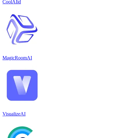
CoolAIid
MagicRoomAI
VisualizeAI