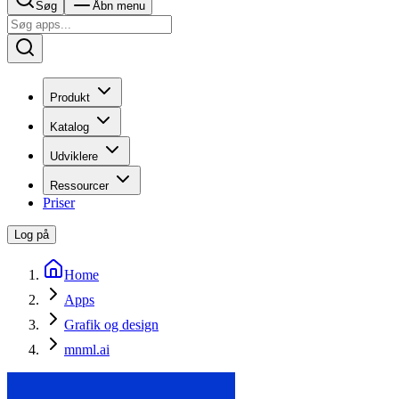
Søg
Åbn menu
Produkt
Katalog
Udviklere
Ressourcer
Priser
Log på
Home
Apps
Grafik og design
mnml.ai