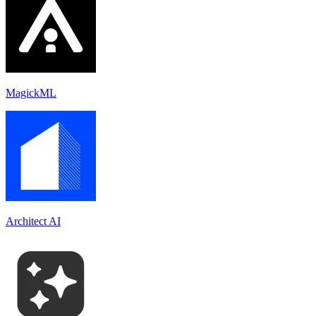
MagickML
Architect AI