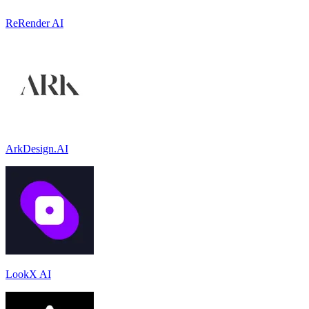
ReRender AI
ArkDesign.AI
LookX AI