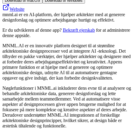
Download til macOS
Download til Windows
Website
mnml.ai er en AI-platform, der hjælper arkitekter med at generere
designforslag og optimere arbejdsgange hurtigt og effektivt.
Er du udvikleren af denne app?
Bekræft ejerskab
for at administrere
denne appside.
MNML.AI er en innovativ platform designet til at strømline
arkitektoniske designprocesser ved at integrere AI -teknologi. Det
tilbyder en pakke værktøjer, der hjælper arkitekter og designere med
at forbedre deres arbejdsgangseffektivitet og kreativitet. Appens
primære funktion er at hjælpe med at generere og optimere
arkitektoniske design, udnytte AI til at automatisere gentagne
opgaver og give indsigt, der kan forbedre designkvaliteten.
Nøglefunktioner i MNML.ai inkluderer dens evne til at analysere og
behandle arkitektoniske data, generere designforslag og lette
samarbejde mellem teammedlemmer. Ved at automatisere visse
aspekter af designprocessen giver appen brugerne mulighed for at
fokusere på mere komplekse og kreative aspekter af deres arbejde.
Derudover understøtter MNML.AI integrationen af ​​forskellige
arkitektoniske designprincipper, hvilket sikrer, at design både er
æstetisk tiltalende og funktionelle.