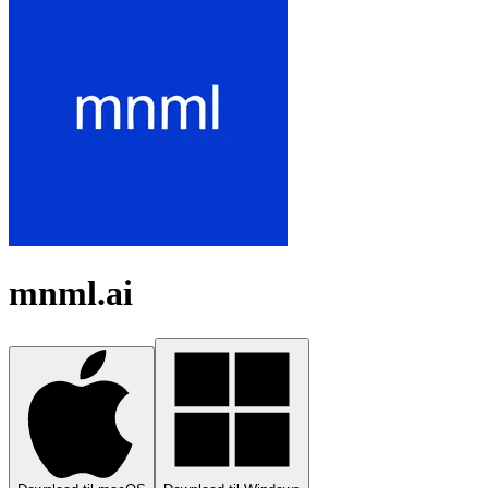
mnml.ai