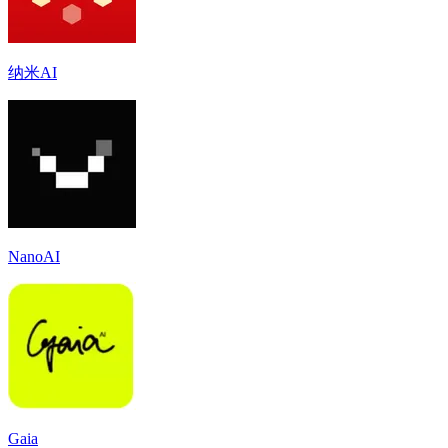
纳米AI
NanoAI
Gaia