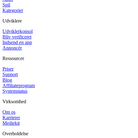
Spil
Kategorier
Udviklere
Udviklerkonsol
Bliv verificeret
Indsend en app
Annoncér
Ressourcer
Priser
Support
Blog
Affiliateprogram
Systemstatus
Virksomhed
Om os
Karrierer
Mediekit
Overholdelse