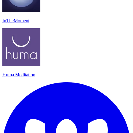
InTheMoment
Huma Meditation