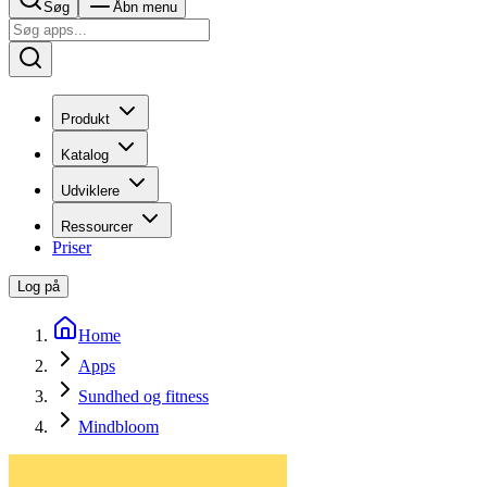
Søg
Åbn menu
Produkt
Katalog
Udviklere
Ressourcer
Priser
Log på
Home
Apps
Sundhed og fitness
Mindbloom