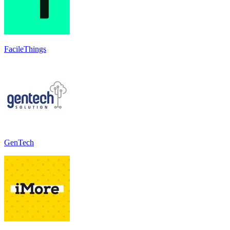
FacileThings
GenTech