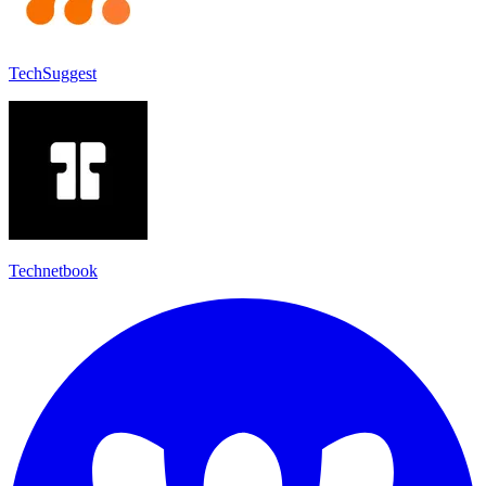
TechSuggest
Technetbook