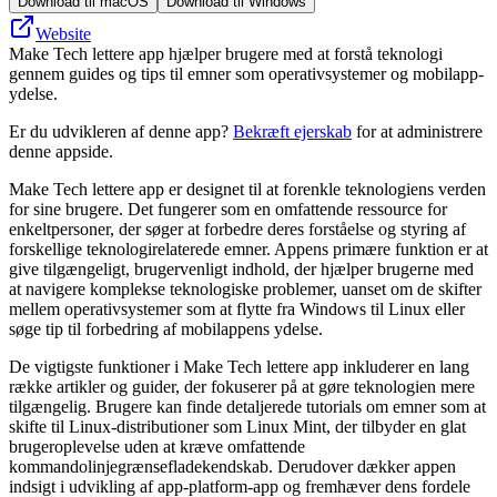
Download til macOS
Download til Windows
Website
Make Tech lettere app hjælper brugere med at forstå teknologi
gennem guides og tips til emner som operativsystemer og mobilapp-
ydelse.
Er du udvikleren af denne app?
Bekræft ejerskab
for at administrere
denne appside.
Make Tech lettere app er designet til at forenkle teknologiens verden
for sine brugere. Det fungerer som en omfattende ressource for
enkeltpersoner, der søger at forbedre deres forståelse og styring af
forskellige teknologirelaterede emner. Appens primære funktion er at
give tilgængeligt, brugervenligt indhold, der hjælper brugerne med
at navigere komplekse teknologiske problemer, uanset om de skifter
mellem operativsystemer som at flytte fra Windows til Linux eller
søge tip til forbedring af mobilappens ydelse.
De vigtigste funktioner i Make Tech lettere app inkluderer en lang
række artikler og guider, der fokuserer på at gøre teknologien mere
tilgængelig. Brugere kan finde detaljerede tutorials om emner som at
skifte til Linux-distributioner som Linux Mint, der tilbyder en glat
brugeroplevelse uden at kræve omfattende
kommandolinjegrænsefladekendskab. Derudover dækker appen
indsigt i udvikling af app-platform-app og fremhæver dens fordele