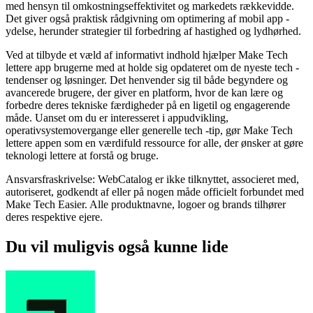
med hensyn til omkostningseffektivitet og markedets rækkevidde.
Det giver også praktisk rådgivning om optimering af mobil app -
ydelse, herunder strategier til forbedring af hastighed og lydhørhed.
Ved at tilbyde et væld af informativt indhold hjælper Make Tech
lettere app brugerne med at holde sig opdateret om de nyeste tech -
tendenser og løsninger. Det henvender sig til både begyndere og
avancerede brugere, der giver en platform, hvor de kan lære og
forbedre deres tekniske færdigheder på en ligetil og engagerende
måde. Uanset om du er interesseret i appudvikling,
operativsystemovergange eller generelle tech -tip, gør Make Tech
lettere appen som en værdifuld ressource for alle, der ønsker at gøre
teknologi lettere at forstå og bruge.
Ansvarsfraskrivelse: WebCatalog er ikke tilknyttet, associeret med,
autoriseret, godkendt af eller på nogen måde officielt forbundet med
Make Tech Easier. Alle produktnavne, logoer og brands tilhører
deres respektive ejere.
Du vil muligvis også kunne lide