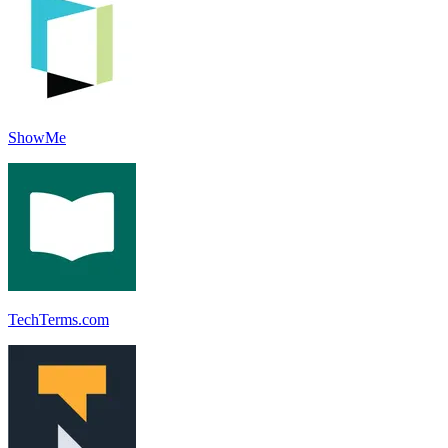
ShowMe
TechTerms.com