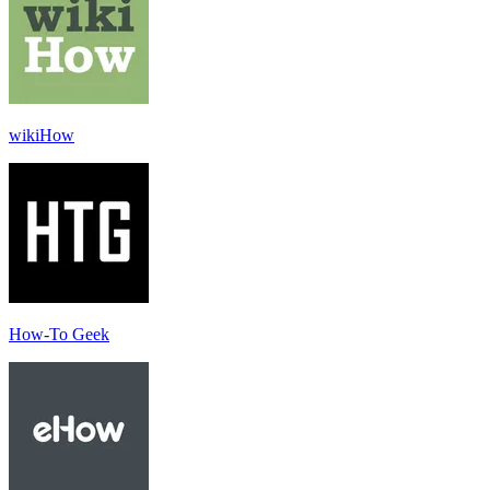
wikiHow
How-To Geek