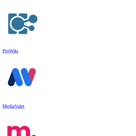
ProWiki
MediaValet