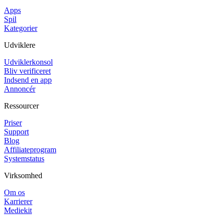
Apps
Spil
Kategorier
Udviklere
Udviklerkonsol
Bliv verificeret
Indsend en app
Annoncér
Ressourcer
Priser
Support
Blog
Affiliateprogram
Systemstatus
Virksomhed
Om os
Karrierer
Mediekit