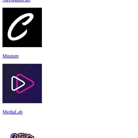
Musium
MediaLab