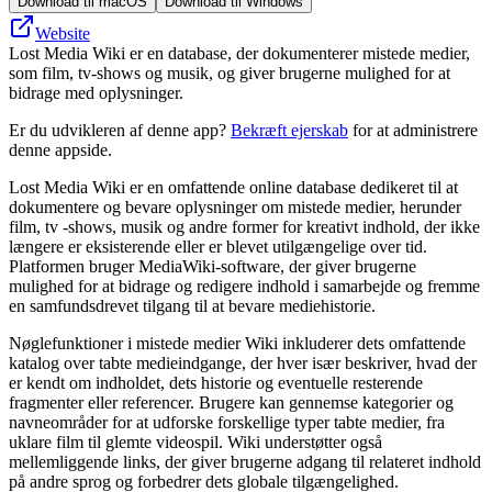
Download til macOS
Download til Windows
Website
Lost Media Wiki er en database, der dokumenterer mistede medier,
som film, tv-shows og musik, og giver brugerne mulighed for at
bidrage med oplysninger.
Er du udvikleren af denne app?
Bekræft ejerskab
for at administrere
denne appside.
Lost Media Wiki er en omfattende online database dedikeret til at
dokumentere og bevare oplysninger om mistede medier, herunder
film, tv -shows, musik og andre former for kreativt indhold, der ikke
længere er eksisterende eller er blevet utilgængelige over tid.
Platformen bruger MediaWiki-software, der giver brugerne
mulighed for at bidrage og redigere indhold i samarbejde og fremme
en samfundsdrevet tilgang til at bevare mediehistorie.
Nøglefunktioner i mistede medier Wiki inkluderer dets omfattende
katalog over tabte medieindgange, der hver især beskriver, hvad der
er kendt om indholdet, dets historie og eventuelle resterende
fragmenter eller referencer. Brugere kan gennemse kategorier og
navneområder for at udforske forskellige typer tabte medier, fra
uklare film til glemte videospil. Wiki understøtter også
mellemliggende links, der giver brugerne adgang til relateret indhold
på andre sprog og forbedrer dets globale tilgængelighed.