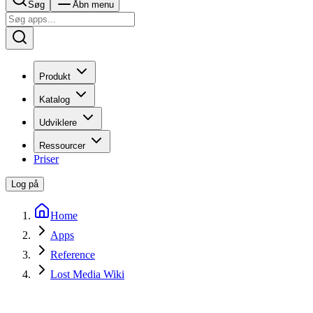
Søg
Åbn menu
Produkt
Katalog
Udviklere
Ressourcer
Priser
Log på
Home
Apps
Reference
Lost Media Wiki