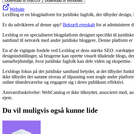
Download til macOS
Download til Windows
Website
LexBlog er en blogplatform for juridiske fagfolk, der tilbyder design
Er du udvikleren af denne app?
Bekræft ejerskab
for at administrere 
Lexblog er en specialiseret blogplatform designet specifikt til juridisk
samfund til netværk med andre juridiske bloggere. Denne platform er id
En af de vigtigste fordele ved Lexblog er dens stærke SEO -værktøjer,
designindstillinger, så brugerne kan oprette visuelt tiltalende blogs,
samarbejdsmiljø, hvor juridiske fagfolk kan dele viden og ekspertise.
Lexblogs fokus på det juridiske samfund betyder, at det tilbyder funk
ikke tilbyder det samme niveau af tilpasning som nogle andre platforme
online tilstedeværelse og engagere sig i deres publikum effektivt.
Ansvarsfraskrivelse: WebCatalog er ikke tilknyttet, associeret med, a
ejere.
Du vil muligvis også kunne lide