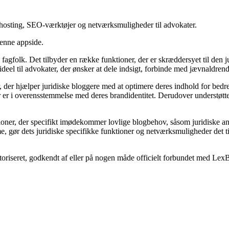
, hosting, SEO-værktøjer og netværksmuligheder til advokater.
denne appside.
e fagfolk. Det tilbyder en række funktioner, der er skræddersyet til den ju
eel til advokater, der ønsker at dele indsigt, forbinde med jævnaldrende
 der hjælper juridiske bloggere med at optimere deres indhold for bedr
 der er i overensstemmelse med deres brandidentitet. Derudover understøt
tioner, der specifikt imødekommer lovlige blogbehov, såsom juridiske a
, gør dets juridiske specifikke funktioner og netværksmuligheder det ti
utoriseret, godkendt af eller på nogen måde officielt forbundet med Lex