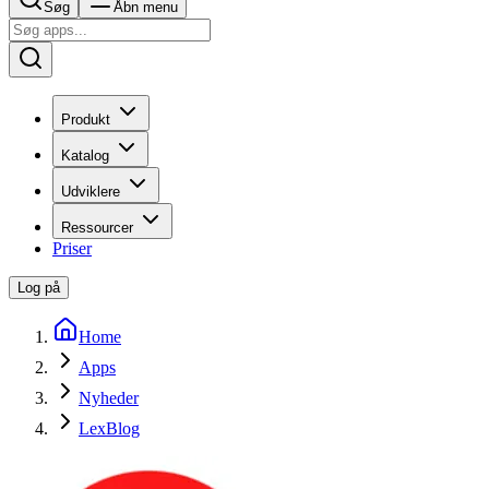
Søg
Åbn menu
Produkt
Katalog
Udviklere
Ressourcer
Priser
Log på
Home
Apps
Nyheder
LexBlog