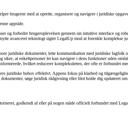
lper brugerne med at oprette, organisere og navigere i juridiske opgave
denne appside.
ocesser og forbedre brugeroplevelsen gennem sin intuitive interface og 
 udnytte avanceret teknologi sigter LegalUp mod at forenkle komplekse ju
pore juridiske dokumenter, lette kommunikation med juridiske fagfolk o
og sikre, at enkeltpersoner let kan navigere i dens funktioner uden omfat
nformerede, hvilket reducerer kompleksiteten, der ofte er forbundet me
 deres juridiske behov effektivt. Appens fokus på klarhed og tilgængeligh
dokumenter, søge juridisk rådgivning eller blot holde dig opdateret om j
utoriseret, godkendt af eller på nogen måde officielt forbundet med Leg