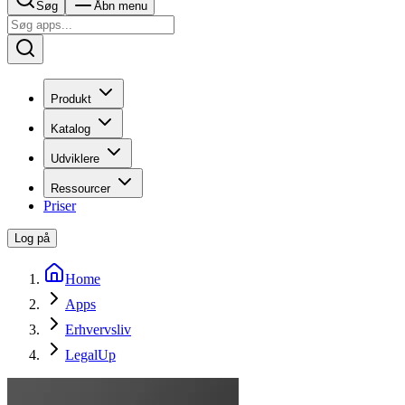
Søg
Åbn menu
Produkt
Katalog
Udviklere
Ressourcer
Priser
Log på
Home
Apps
Erhvervsliv
LegalUp