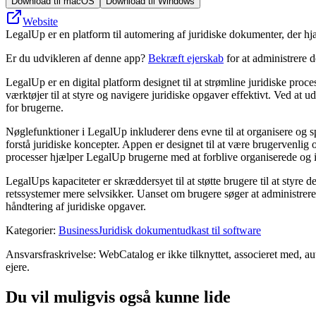
Download til macOS
Download til Windows
Website
LegalUp er en platform til automering af juridiske dokumenter, der hjæ
Er du udvikleren af denne app?
Bekræft ejerskab
for at administrere 
LegalUp er en digital platform designet til at strømline juridiske pr
værktøjer til at styre og navigere juridiske opgaver effektivt. Ved at
for brugerne.
Nøglefunktioner i LegalUp inkluderer dens evne til at organisere og s
forstå juridiske koncepter. Appen er designet til at være brugervenlig 
processer hjælper LegalUp brugerne med at forblive organiserede og i
LegalUps kapaciteter er skræddersyet til at støtte brugere til at styre
retssystemer mere selvsikker. Uanset om brugere søger at administrere 
håndtering af juridiske opgaver.
Kategorier
:
Business
Juridisk dokumentudkast til software
Ansvarsfraskrivelse: WebCatalog er ikke tilknyttet, associeret med, a
ejere.
Du vil muligvis også kunne lide