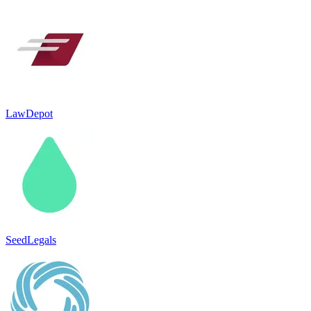
LawDepot
SeedLegals