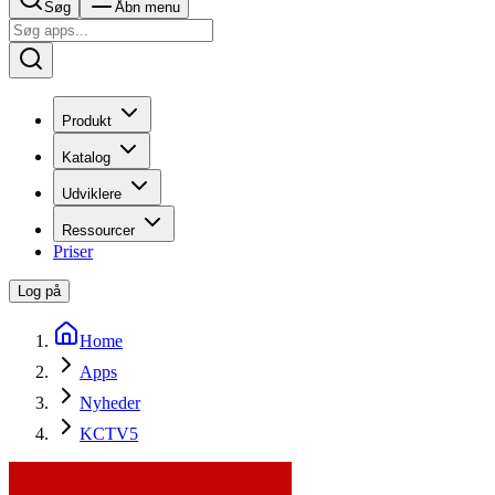
Søg
Åbn menu
Produkt
Katalog
Udviklere
Ressourcer
Priser
Log på
Home
Apps
Nyheder
KCTV5