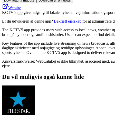
Download til macOS
Download til Windows
Website
KCTV5 app giver adgang til lokale nyheder, vejrinformation og sport
Er du udvikleren af denne app?
Bekræft ejerskab
for at administrere 
The KCTV5 app provides users with access to local news, weather upda
brud på nyheder og samfundshistorier. Users can expect to find detai
Key features of the app include live streaming of news broadcasts, al
daglige aktiviteter med nøjagtige og rettidige oplysninger. Appen lever
sportsnyheder. Overall, the KCTV5 app is designed to deliver relevant 
Ansvarsfraskrivelse: WebCatalog er ikke tilknyttet, associeret med, a
ejere.
Du vil muligvis også kunne lide