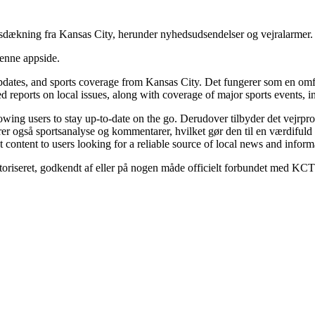
sdækning fra Kansas City, herunder nyhedsudsendelser og vejralarmer.
denne appside.
tes, and sports coverage from Kansas City. Det fungerer som en omfatt
led reports on local issues, along with coverage of major sports event
lowing users to stay up-to-date on the go. Derudover tilbyder det vejrp
er også sportsanalyse og kommentarer, hvilket gør den til en værdifuld re
content to users looking for a reliable source of local news and inform
utoriseret, godkendt af eller på nogen måde officielt forbundet med KC