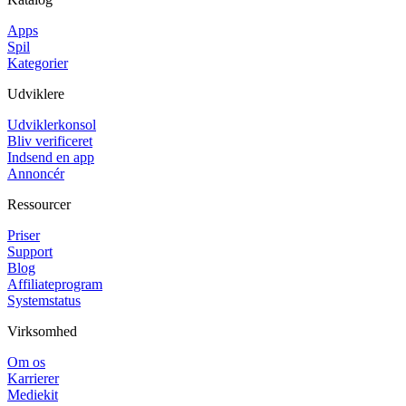
Apps
Spil
Kategorier
Udviklere
Udviklerkonsol
Bliv verificeret
Indsend en app
Annoncér
Ressourcer
Priser
Support
Blog
Affiliateprogram
Systemstatus
Virksomhed
Om os
Karrierer
Mediekit