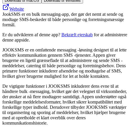
Download til macOS
Download til Windows
Website
JookSMS er en bulk messaging-app, der gør det nemt at sende og
modtage SMS-beskeder til både personlige og forretningsmæssige
formål.
Er du udvikleren af denne app?
Bekræft ejerskab
for at administrere
denne appside.
JOOKSMS er en omfattende messaging -løsning designet til at lette
effektiv kommunikation gennem SMS -tjenester. Appen giver
brugerne en ligetil grænseflade til at administrere og sende SMS -
meddelelser, catering til både personlige og forretningsbehov. Dens
primære funktioner inkluderer afsendelse og modtagelse af SMS,
hvilket giver brugerne mulighed for let at holde kontakten.
De vigtigste funktioner i JOOKSMS inkluderer dens evne til at
håndtere bulk -messaging, hvilket gør det velegnet til virksomheder,
der ønsker at nå flere modtagere samtidigt. Appen understøtter også
forskellige meddelelsesformater, hvilket sikrer kompatibilitet med
forskellige typer indhold. Derudover tilbyder JOOKSMS værktøjer
til organisering og sporing af meddelelser, hvilket hjælper brugerne
med at opretholde et klart overblik over deres
kommunikationshistorie.