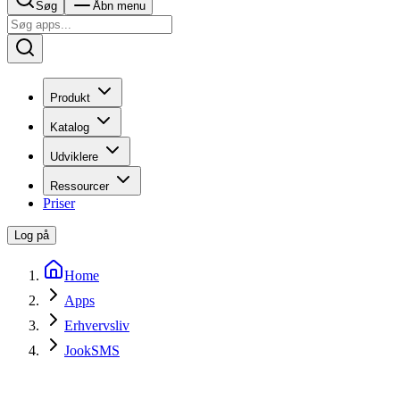
Søg
Åbn menu
Produkt
Katalog
Udviklere
Ressourcer
Priser
Log på
Home
Apps
Erhvervsliv
JookSMS