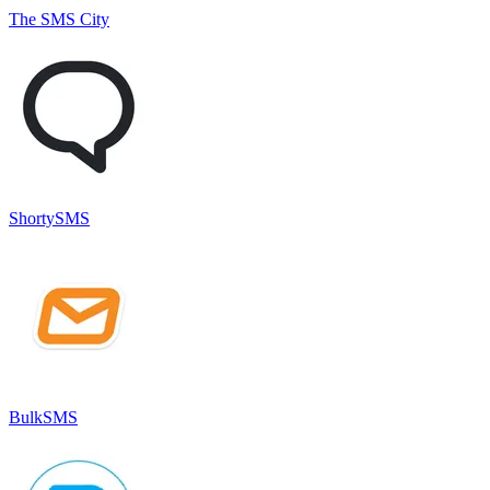
The SMS City
ShortySMS
BulkSMS