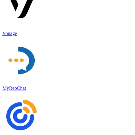
Vonage
MyRepChat