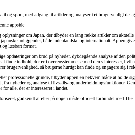
til og sport, med adgang til artikler og analyser i et brugervenligt desig
denne appside.
plysninger om Japan, der tilbyder en lang række artikler om aktuelle be
om japanske anliggender, både indenlandske og internationalt. Appen giv
t og læsbart format.
ttidige opdateringer om brud på nyheder, dybdegående analyse af den pol
t finde indhold, der er i overensstemmelse med deres interesser, hvilket
er brugervenlighed, så brugerne hurtigt kan finde og engagere sig i rel
 eller professionelle grunde, tilbyder appen en bekvem måde at holde sig
 fra nyheder og analyse til livsstils- og underholdningsfunktioner. Gene
for alle, der er interesseret i landet.
utoriseret, godkendt af eller på nogen måde officielt forbundet med The