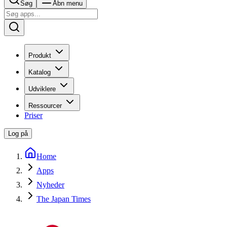
Søg
Åbn menu
Produkt
Katalog
Udviklere
Ressourcer
Priser
Log på
Home
Apps
Nyheder
The Japan Times