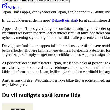
Download til macOS
Download til Windows
Website
Japan Times app giver nyheder om Japan, herunder politik, kultur, livss
Er du udvikleren af denne app?
Bekræft ejerskab
for at administrere 
Appen i Japan Times giver brugerne omfattende adgang til nyheder og o
værdifuld ressource for dem, der er interesseret i at blive opdateret 
nyheder, meningsstykker og funktionsartikler, alle præsenteret i et klar
De vigtigste funktioner i appen inkluderer dens evne til at levere re
begivenheder. Brugere kan navigere gennem forskellige kategorier for a
søger detaljerede oplysninger om specifikke emner. Appens design sikr
Af personer, der er interesseret i Japan, uanset om de er af personlige
mangfoldigt publikum ved at tilvejebringe et bredt spektrum af indhold,
kilde til information om Japan, hvilket gør den til en værdifuld ledsager 
Ansvarsfraskrivelse: WebCatalog er ikke tilknyttet, associeret med, a
respektive ejere.
Du vil muligvis også kunne lide