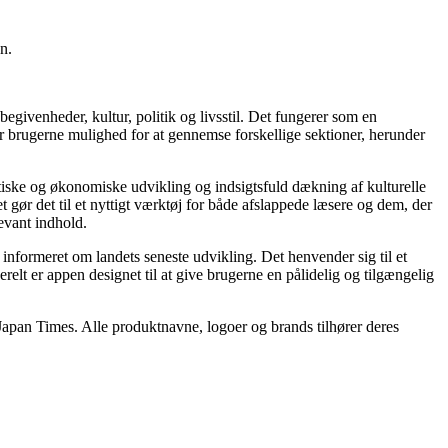
n.
givenheder, kultur, politik og livsstil. Det fungerer som en
er brugerne mulighed for at gennemse forskellige sektioner, herunder
itiske og økonomiske udvikling og indsigtsfuld dækning af kulturelle
 gør det til et nyttigt værktøj for både afslappede læsere og dem, der
evant indhold.
 informeret om landets seneste udvikling. Det henvender sig til et
relt er appen designet til at give brugerne en pålidelig og tilgængelig
 Japan Times. Alle produktnavne, logoer og brands tilhører deres