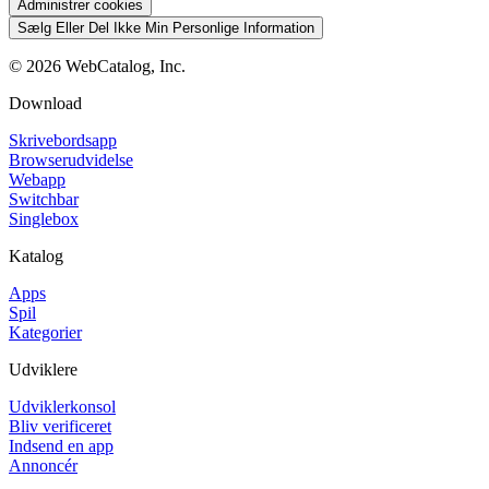
Administrer cookies
Sælg Eller Del Ikke Min Personlige Information
©
2026
WebCatalog, Inc.
Download
Skrivebordsapp
Browserudvidelse
Webapp
Switchbar
Singlebox
Katalog
Apps
Spil
Kategorier
Udviklere
Udviklerkonsol
Bliv verificeret
Indsend en app
Annoncér