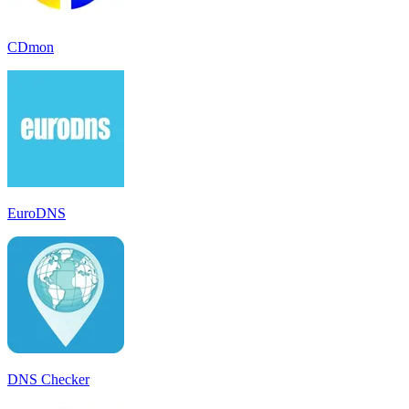
CDmon
EuroDNS
DNS Checker