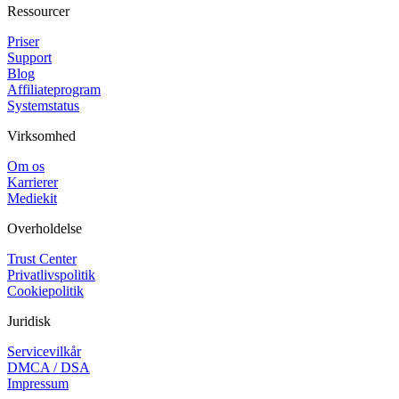
Ressourcer
Priser
Support
Blog
Affiliateprogram
Systemstatus
Virksomhed
Om os
Karrierer
Mediekit
Overholdelse
Trust Center
Privatlivspolitik
Cookiepolitik
Juridisk
Servicevilkår
DMCA / DSA
Impressum