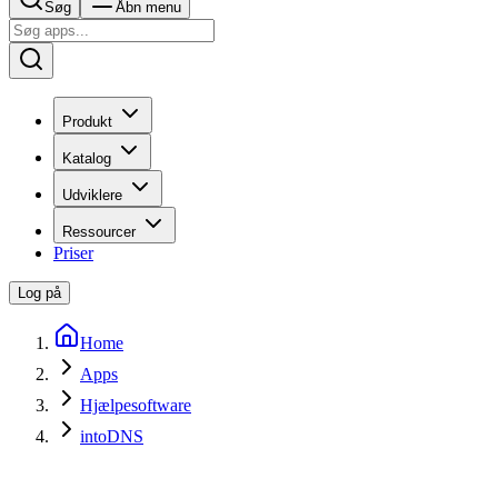
Søg
Åbn menu
Produkt
Katalog
Udviklere
Ressourcer
Priser
Log på
Home
Apps
Hjælpesoftware
intoDNS