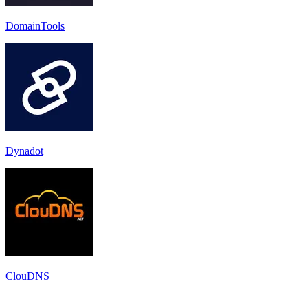
DomainTools
Dynadot
ClouDNS