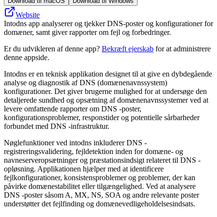
Download til macOS
Download til Windows
Website
Intodns app analyserer og tjekker DNS-poster og konfigurationer for
domæner, samt giver rapporter om fejl og forbedringer.
Er du udvikleren af denne app?
Bekræft ejerskab
for at administrere
denne appside.
Intodns er en teknisk applikation designet til at give en dybdegående
analyse og diagnostik af DNS (domænenavnssystem)
konfigurationer. Det giver brugerne mulighed for at undersøge den
detaljerede sundhed og opsætning af domænenavnssystemer ved at
levere omfattende rapporter om DNS -poster,
konfigurationsproblemer, responstider og potentielle sårbarheder
forbundet med DNS -infrastruktur.
Nøglefunktioner ved intodns inkluderer DNS -
registreringsvalidering, fejldetektion inden for domæne- og
navneserveropsætninger og præstationsindsigt relateret til DNS -
opløsning. Applikationen hjælper med at identificere
fejlkonfigurationer, konsistensproblemer og problemer, der kan
påvirke domænestabilitet eller tilgængelighed. Ved at analysere
DNS -poster såsom A, MX, NS, SOA og andre relevante poster
understøtter det fejlfinding og domænevedligeholdelsesindsats.