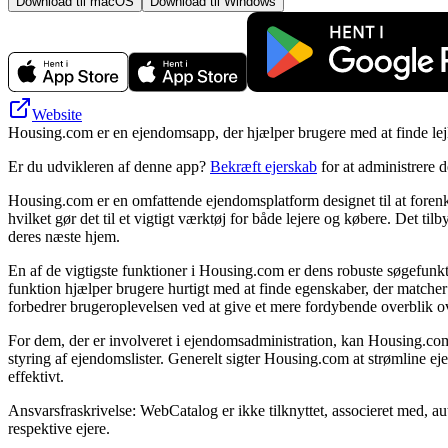
Download til macOS
Download til Windows
Website
Housing.com er en ejendomsapp, der hjælper brugere med at finde lejli
Er du udvikleren af denne app?
Bekræft ejerskab
for at administrere 
Housing.com er en omfattende ejendomsplatform designet til at forenkl
hvilket gør det til et vigtigt værktøj for både lejere og købere. Det t
deres næste hjem.
En af de vigtigste funktioner i Housing.com er dens robuste søgefunktio
funktion hjælper brugere hurtigt med at finde egenskaber, der matcher 
forbedrer brugeroplevelsen ved at give et mere fordybende overblik ov
For dem, der er involveret i ejendomsadministration, kan Housing.com 
styring af ejendomslister. Generelt sigter Housing.com at strømline
effektivt.
Ansvarsfraskrivelse: WebCatalog er ikke tilknyttet, associeret med, a
respektive ejere.