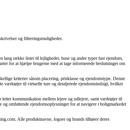
krivelser og filtreringsmuligheder.
ang række lister til lejligheder, huse og andre typer fast ejendom,
kvarter for at hjælpe brugerne med at tage informerede beslutninger om
rskellige kriterier såsom placering, prisklasse og ejendomstype. Denne
værktøjer til virtuelle ture og detaljerede ejendomsindsigt, hvilket
 letter kommunikation mellem lejere og udlejere, samt værktøjer til
de og omfattende ejendomsoplysninger for at navigere i boligmarkedet
sing.com. Alle produktnavne, logoer og brands tilhører deres