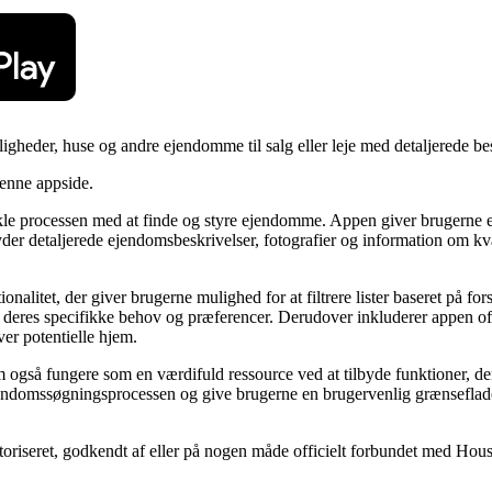
gheder, huse og andre ejendomme til salg eller leje med detaljerede bes
denne appside.
e processen med at finde og styre ejendomme. Appen giver brugerne en l
ilbyder detaljerede ejendomsbeskrivelser, fotografier og information om 
nalitet, der giver brugerne mulighed for at filtrere lister baseret på fo
deres specifikke behov og præferencer. Derudover inkluderer appen ofte 
er potentielle hjem.
også fungere som en værdifuld ressource ved at tilbyde funktioner, der
 ejendomssøgningsprocessen og give brugerne en brugervenlig grænsefla
utoriseret, godkendt af eller på nogen måde officielt forbundet med Hou