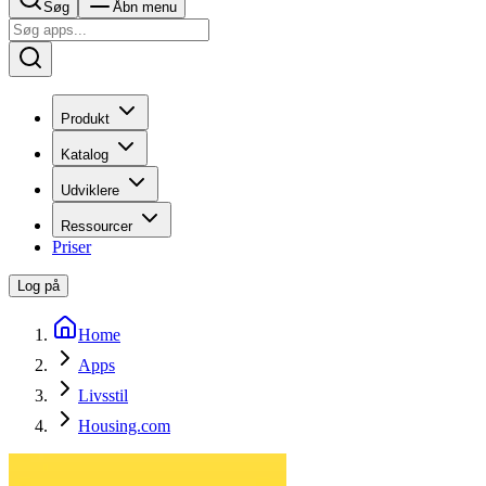
Søg
Åbn menu
Produkt
Katalog
Udviklere
Ressourcer
Priser
Log på
Home
Apps
Livsstil
Housing.com