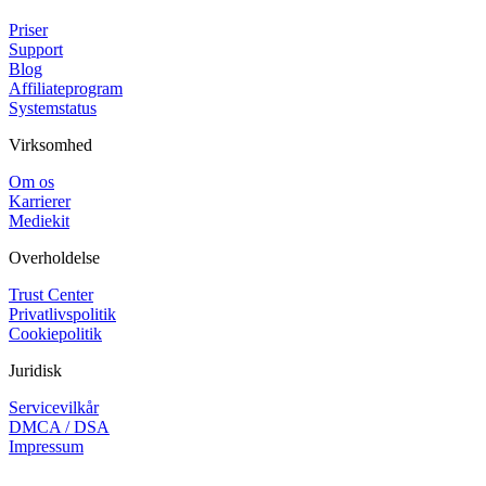
Priser
Support
Blog
Affiliateprogram
Systemstatus
Virksomhed
Om os
Karrierer
Mediekit
Overholdelse
Trust Center
Privatlivspolitik
Cookiepolitik
Juridisk
Servicevilkår
DMCA / DSA
Impressum