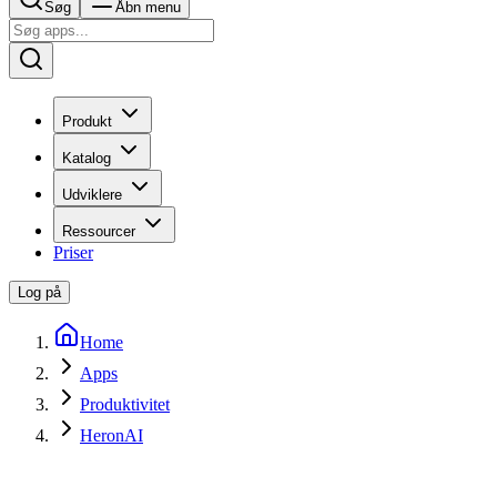
Søg
Åbn menu
Produkt
Katalog
Udviklere
Ressourcer
Priser
Log på
Home
Apps
Produktivitet
HeronAI