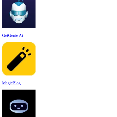
GetGenie Ai
MagicBlog