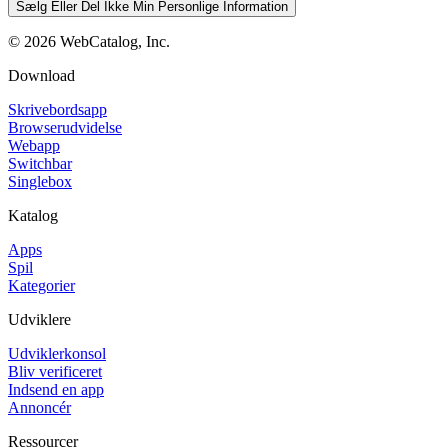
Sælg Eller Del Ikke Min Personlige Information
©
2026
WebCatalog, Inc.
Download
Skrivebordsapp
Browserudvidelse
Webapp
Switchbar
Singlebox
Katalog
Apps
Spil
Kategorier
Udviklere
Udviklerkonsol
Bliv verificeret
Indsend en app
Annoncér
Ressourcer