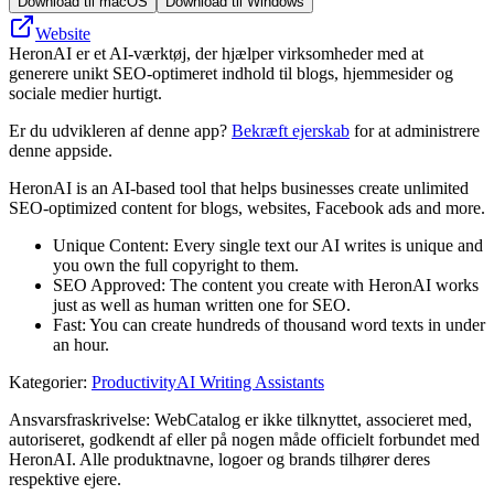
Download til macOS
Download til Windows
Website
HeronAI er et AI-værktøj, der hjælper virksomheder med at
generere unikt SEO-optimeret indhold til blogs, hjemmesider og
sociale medier hurtigt.
Er du udvikleren af denne app?
Bekræft ejerskab
for at administrere
denne appside.
HeronAI is an AI-based tool that helps businesses create unlimited
SEO-optimized content for blogs, websites, Facebook ads and more.
Unique Content: Every single text our AI writes is unique and
you own the full copyright to them.
SEO Approved: The content you create with HeronAI works
just as well as human written one for SEO.
Fast: You can create hundreds of thousand word texts in under
an hour.
Kategorier
:
Productivity
AI Writing Assistants
Ansvarsfraskrivelse: WebCatalog er ikke tilknyttet, associeret med,
autoriseret, godkendt af eller på nogen måde officielt forbundet med
HeronAI. Alle produktnavne, logoer og brands tilhører deres
respektive ejere.