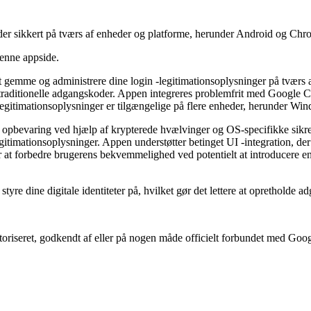
 sikkert på tværs af enheder og platforme, herunder Android og Chr
denne appside.
t gemme og administrere dine login -legitimationsoplysninger på tværs af
v til traditionelle adgangskoder. Appen integreres problemfrit med Goog
ne legitimationsoplysninger er tilgængelige på flere enheder, herunde
 opbevaring ved hjælp af krypterede hvælvinger og OS-specifikke sikre
gitimationsoplysninger. Appen understøtter betinget UI -integration, der
 forbedre brugerens bekvemmelighed ved potentielt at introducere en "Sl
tyre dine digitale identiteter på, hvilket gør det lettere at oprethol
autoriseret, godkendt af eller på nogen måde officielt forbundet med Go