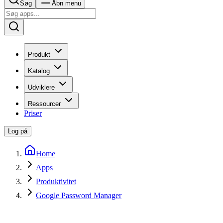
Søg
Åbn menu
Produkt
Katalog
Udviklere
Ressourcer
Priser
Log på
Home
Apps
Produktivitet
Google Password Manager