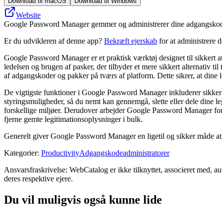
Download til macOS
Download til Windows
Website
Google Password Manager gemmer og administrerer dine adgangskoder
Er du udvikleren af denne app?
Bekræft ejerskab
for at administrere 
Google Password Manager er et praktisk værktøj designet til sikkert a
ledelsen og brugen af ​​pasker, der tilbyder et mere sikkert alternati
af adgangskoder og pakker på tværs af platform. Dette sikrer, at di
De vigtigste funktioner i Google Password Manager inkluderer sikker
styringsmuligheder, så du nemt kan gennemgå, slette eller dele dine le
forskellige miljøer. Derudover arbejder Google Password Manager for at
fjerne gemte legitimationsoplysninger i bulk.
Generelt giver Google Password Manager en ligetil og sikker måde at s
Kategorier
:
Productivity
Adgangskodeadministratorer
Ansvarsfraskrivelse: WebCatalog er ikke tilknyttet, associeret med, 
deres respektive ejere.
Du vil muligvis også kunne lide