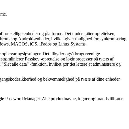
ome.
 forskellige enheder og platforme. Det understøtter oprettelsen,
le Chrome og Android-enheder, hvilket giver mulighed for synkronisering
r Windows, MACOS, iOS, iPados og Linux Systems.
 opbevaringsløsninger. Det tilbyder også brugervenlige
 strømlinjerer Passkey -oprettelse og loginprocesser på tværs af
et alle data" -funktion, hvilket gør det lettere at administrere og
de adgangskodesikkerhed og bekvemmelighed på tværs af dine enheder.
ogle Password Manager. Alle produktnavne, logoer og brands tilhører