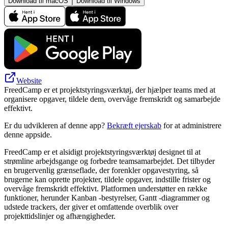
Download til macOS
Download til Windows
Website
FreedCamp er et projektstyringsværktøj, der hjælper teams med at
organisere opgaver, tildele dem, overvåge fremskridt og samarbejde
effektivt.
Er du udvikleren af denne app?
Bekræft ejerskab
for at administrere
denne appside.
FreedCamp er et alsidigt projektstyringsværktøj designet til at
strømline arbejdsgange og forbedre teamsamarbejdet. Det tilbyder
en brugervenlig grænseflade, der forenkler opgavestyring, så
brugerne kan oprette projekter, tildele opgaver, indstille frister og
overvåge fremskridt effektivt. Platformen understøtter en række
funktioner, herunder Kanban -bestyrelser, Gantt -diagrammer og
udstede trackers, der giver et omfattende overblik over
projekttidslinjer og afhængigheder.