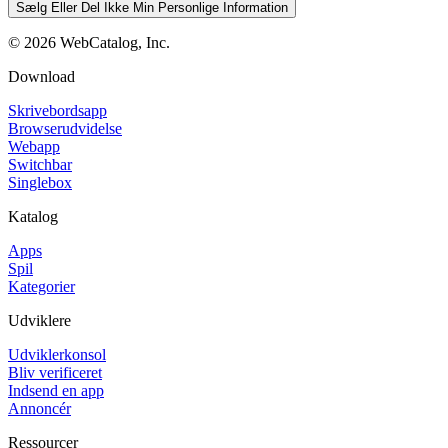
Sælg Eller Del Ikke Min Personlige Information
©
2026
WebCatalog, Inc.
Download
Skrivebordsapp
Browserudvidelse
Webapp
Switchbar
Singlebox
Katalog
Apps
Spil
Kategorier
Udviklere
Udviklerkonsol
Bliv verificeret
Indsend en app
Annoncér
Ressourcer