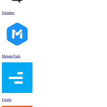
Firmbee
MeisterTask
Freelo