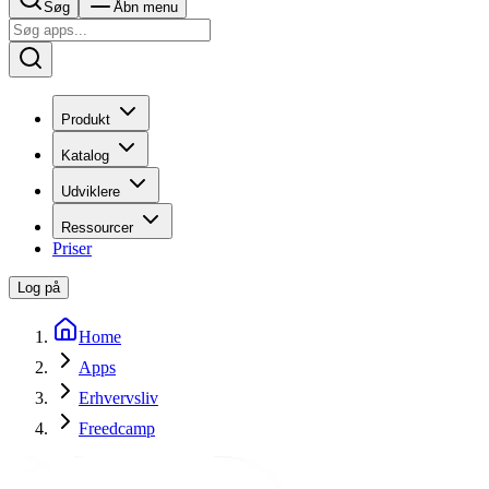
Søg
Åbn menu
Produkt
Katalog
Udviklere
Ressourcer
Priser
Log på
Home
Apps
Erhvervsliv
Freedcamp