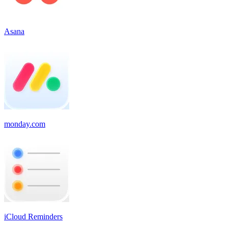
Asana
monday.com
iCloud Reminders