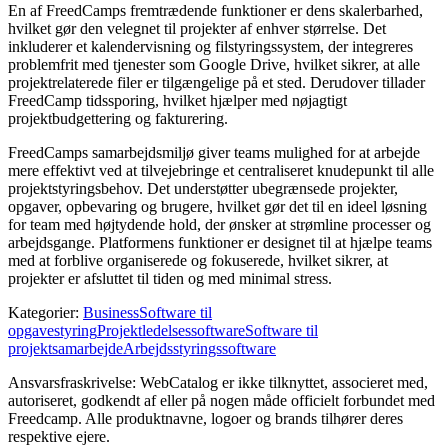
En af FreedCamps fremtrædende funktioner er dens skalerbarhed,
hvilket gør den velegnet til projekter af enhver størrelse. Det
inkluderer et kalendervisning og filstyringssystem, der integreres
problemfrit med tjenester som Google Drive, hvilket sikrer, at alle
projektrelaterede filer er tilgængelige på et sted. Derudover tillader
FreedCamp tidssporing, hvilket hjælper med nøjagtigt
projektbudgettering og fakturering.
FreedCamps samarbejdsmiljø giver teams mulighed for at arbejde
mere effektivt ved at tilvejebringe et centraliseret knudepunkt til alle
projektstyringsbehov. Det understøtter ubegrænsede projekter,
opgaver, opbevaring og brugere, hvilket gør det til en ideel løsning
for team med højtydende hold, der ønsker at strømline processer og
arbejdsgange. Platformens funktioner er designet til at hjælpe teams
med at forblive organiserede og fokuserede, hvilket sikrer, at
projekter er afsluttet til tiden og med minimal stress.
Kategorier
:
Business
Software til
opgavestyring
Projektledelsessoftware
Software til
projektsamarbejde
Arbejdsstyringssoftware
Ansvarsfraskrivelse: WebCatalog er ikke tilknyttet, associeret med,
autoriseret, godkendt af eller på nogen måde officielt forbundet med
Freedcamp. Alle produktnavne, logoer og brands tilhører deres
respektive ejere.