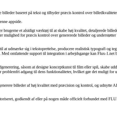
 billeder baseret på tekst og tilbyder præcis kontrol over billedkvalitete
denne appside.
er brugerne et alsidigt værktøj til at skabe høj kvalitet, detaljerede bi
 mulighed for præcis kontrol over genererede billeder og understøtter 
l at udmærke sig i tekstoprettelse, producere realistisk typografi og t
t. Med omfattende support til integration i arbejdsgange kan Flux-1.net 
edgenerering, såsom at designe konceptkunst til film eller spil, skabe udda
roblemfri adgang til dens funktionaliteter, hvilket gør det muligt for 
enerere billeder af høj kvalitet med præcision og kontrol, og udnytte AI's
utoriseret, godkendt af eller på nogen måde officielt forbundet med FLU