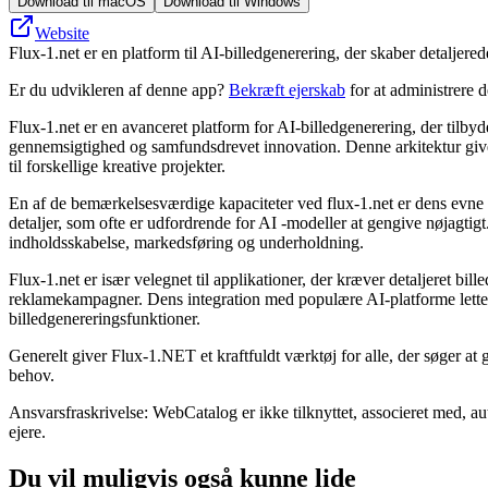
Download til macOS
Download til Windows
Website
Flux-1.net er en platform til AI-billedgenerering, der skaber detaljerede
Er du udvikleren af denne app?
Bekræft ejerskab
for at administrere 
Flux-1.net er en avanceret platform for AI-billedgenerering, der tilbyd
gennemsigtighed og samfundsdrevet innovation. Denne arkitektur giver
til forskellige kreative projekter.
En af de bemærkelsesværdige kapaciteter ved flux-1.net er dens evne ti
detaljer, som ofte er udfordrende for AI -modeller at gengive nøjagtig
indholdsskabelse, markedsføring og underholdning.
Flux-1.net er især velegnet til applikationer, der kræver detaljeret bill
reklamekampagner. Dens integration med populære AI-platforme letter p
billedgenereringsfunktioner.
Generelt giver Flux-1.NET et kraftfuldt værktøj for alle, der søger at g
behov.
Ansvarsfraskrivelse: WebCatalog er ikke tilknyttet, associeret med, a
ejere.
Du vil muligvis også kunne lide