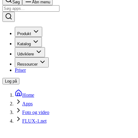
Søg
Åbn menu
Produkt
Katalog
Udviklere
Ressourcer
Priser
Log på
Home
Apps
Foto og video
FLUX-1.net