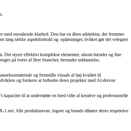
n.
lleder med enestående klarhed. Den har en åben arkitektur, der fremmer
en lang række aspektforhold og -opløsninger, hvilket gør det velegnet
egn. Det styrer effektivt komplekse elementer, såsom hænder og fine
bruges på tværs af flere brancher, herunder uddannelse,
nnelsesmateriale og fremstille visuals af høj kvalitet til
udviklere og forskere at forbedre deres projekter med AI-drevne
 kapacitet til at understøtte en bred vifte af kreative og professionelle
X-1.net. Alle produktnavne, logoer og brands tilhører deres respektive