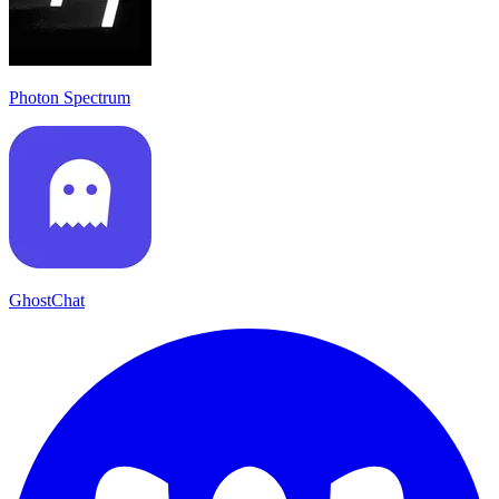
Photon Spectrum
GhostChat