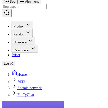
Søg
Åbn menu
Produkt
Katalog
Udviklere
Ressourcer
Priser
Log på
Home
Apps
Sociale netværk
FluffyChat