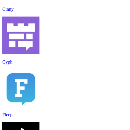
Cinny
Cyph
Fleep