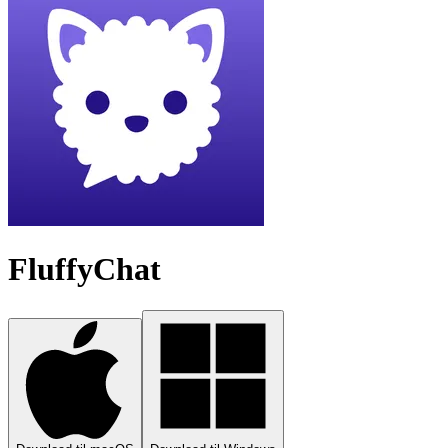
FluffyChat