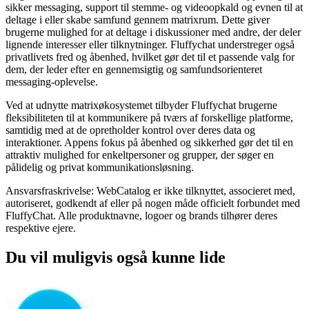
sikker messaging, support til stemme- og videoopkald og evnen til at
deltage i eller skabe samfund gennem matrixrum. Dette giver
brugerne mulighed for at deltage i diskussioner med andre, der deler
lignende interesser eller tilknytninger. Fluffychat understreger også
privatlivets fred og åbenhed, hvilket gør det til et passende valg for
dem, der leder efter en gennemsigtig og samfundsorienteret
messaging-oplevelse.
Ved at udnytte matrixøkosystemet tilbyder Fluffychat brugerne
fleksibiliteten til at kommunikere på tværs af forskellige platforme,
samtidig med at de opretholder kontrol over deres data og
interaktioner. Appens fokus på åbenhed og sikkerhed gør det til en
attraktiv mulighed for enkeltpersoner og grupper, der søger en
pålidelig og privat kommunikationsløsning.
Ansvarsfraskrivelse: WebCatalog er ikke tilknyttet, associeret med,
autoriseret, godkendt af eller på nogen måde officielt forbundet med
FluffyChat. Alle produktnavne, logoer og brands tilhører deres
respektive ejere.
Du vil muligvis også kunne lide