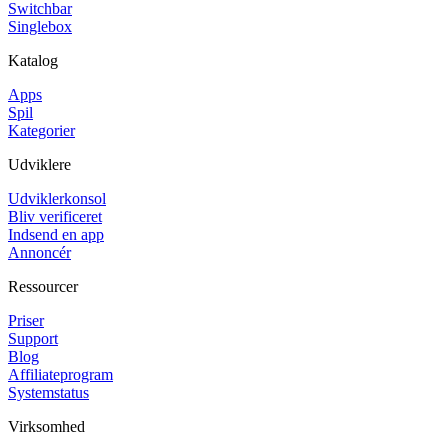
Switchbar
Singlebox
Katalog
Apps
Spil
Kategorier
Udviklere
Udviklerkonsol
Bliv verificeret
Indsend en app
Annoncér
Ressourcer
Priser
Support
Blog
Affiliateprogram
Systemstatus
Virksomhed