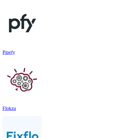
Pipefy
Flokzu