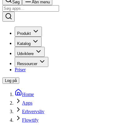
Søg
Åbn menu
Produkt
Katalog
Udviklere
Ressourcer
Priser
Log på
Home
Apps
Erhvervsliv
Flowtify