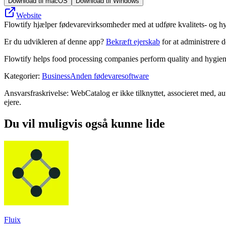
Download til macOS
Download til Windows
Website
Flowtify hjælper fødevarevirksomheder med at udføre kvalitets- og hy
Er du udvikleren af denne app?
Bekræft ejerskab
for at administrere 
Flowtify helps food processing companies perform quality and hygien
Kategorier
:
Business
Anden fødevaresoftware
Ansvarsfraskrivelse: WebCatalog er ikke tilknyttet, associeret med, au
ejere.
Du vil muligvis også kunne lide
Fluix