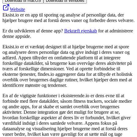
Download til macOS
Download til Windows
Website
Eksist.io er en app til sporing og analyse af personlige data, der
hjælper brugere med at forstå deres vaner og forbedre deres velvære.
Er du udvikleren af denne app?
Bekræft ejerskab
for at administrere
denne appside.
Eksist.io er et værktøj designet til at hjælpe brugerne med at spore
og analysere deres personlige data og give indsigt i deres vaner og
adfærd. Appen tilbyder en omfattende platform til at integrere
forskellige datakilder, så brugerne kan overvåge deres aktiviteter på
tværs af forskellige dimensioner. Ved at oprette forbindelse til
eksterne tjenester, findes.io aggregerer data for at tilbyde et holistisk
overblik over brugernes daglige rutiner, hvilket hjælper dem med at
identificere mønstre og tendenser.
En af de vigtigste funktioner i eksisterende.io er dens evne til at
forbinde med flere datakilder, såsom fitness trackers, sociale medier
og andre apps, for at skabe et samlet overblik over brugernes
aktiviteter. Denne integration gør det muligt for brugere at se,
hvordan forskellige aspekter af deres liv er forbundet, hvilket giver
værdifuld indsigt i deres samlede velvære. Appens fokus på
dataanalyse og visualisering hjælper brugerne med at forstå deres
vaner bedre, hvilket kan være gavnligt for at sætte mål og tage