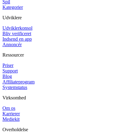
Spil
Kategorier
Udviklere
Udviklerkonsol
Bliv verificeret
Indsend en app
Annoncér
Ressourcer
Priser
Support
Blog
Affiliateprogram
Systemstatus
Virksomhed
Om os
Karrierer
Mediekit
Overholdelse