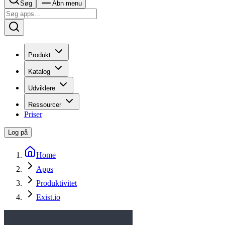
Søg
Åbn menu
Produkt
Katalog
Udviklere
Ressourcer
Priser
Log på
Home
Apps
Produktivitet
Exist.io