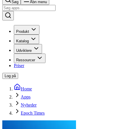
Søg
Åbn menu
Produkt
Katalog
Udviklere
Ressourcer
Priser
Log på
Home
Apps
Nyheder
Epoch Times