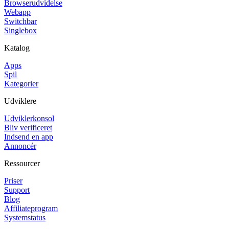
Browserudvidelse
Webapp
Switchbar
Singlebox
Katalog
Apps
Spil
Kategorier
Udviklere
Udviklerkonsol
Bliv verificeret
Indsend en app
Annoncér
Ressourcer
Priser
Support
Blog
Affiliateprogram
Systemstatus