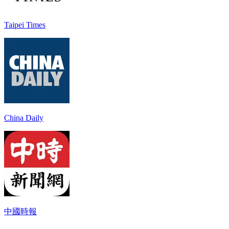
Taipei Times
China Daily
中國時報