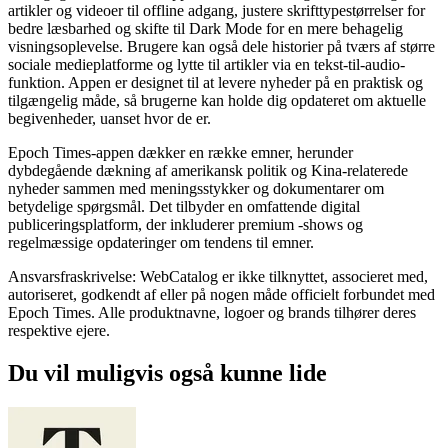
artikler og videoer til offline adgang, justere skrifttypestørrelser for
bedre læsbarhed og skifte til Dark Mode for en mere behagelig
visningsoplevelse. Brugere kan også dele historier på tværs af større
sociale medieplatforme og lytte til artikler via en tekst-til-audio-
funktion. Appen er designet til at levere nyheder på en praktisk og
tilgængelig måde, så brugerne kan holde dig opdateret om aktuelle
begivenheder, uanset hvor de er.
Epoch Times-appen dækker en række emner, herunder
dybdegående dækning af amerikansk politik og Kina-relaterede
nyheder sammen med meningsstykker og dokumentarer om
betydelige spørgsmål. Det tilbyder en omfattende digital
publiceringsplatform, der inkluderer premium -shows og
regelmæssige opdateringer om tendens til emner.
Ansvarsfraskrivelse: WebCatalog er ikke tilknyttet, associeret med,
autoriseret, godkendt af eller på nogen måde officielt forbundet med
Epoch Times. Alle produktnavne, logoer og brands tilhører deres
respektive ejere.
Du vil muligvis også kunne lide