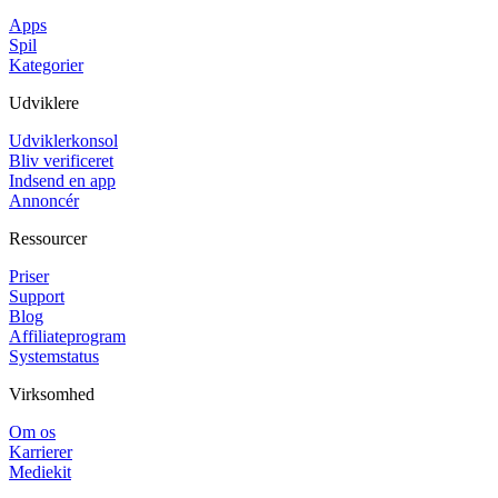
Apps
Spil
Kategorier
Udviklere
Udviklerkonsol
Bliv verificeret
Indsend en app
Annoncér
Ressourcer
Priser
Support
Blog
Affiliateprogram
Systemstatus
Virksomhed
Om os
Karrierer
Mediekit