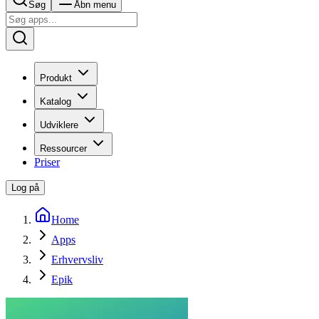
Søg
Åbn menu
Produkt
Katalog
Udviklere
Ressourcer
Priser
Log på
Home
Apps
Erhvervsliv
Epik