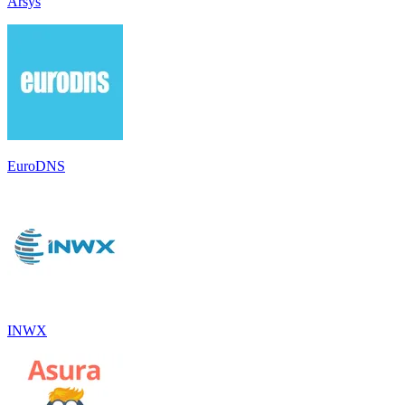
Arsys
EuroDNS
INWX