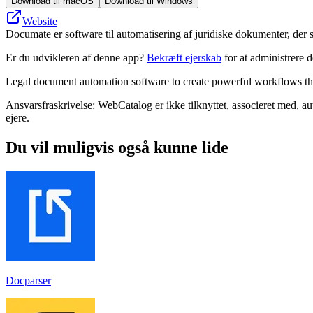
Download til macOS
Download til Windows
Website
Documate er software til automatisering af juridiske dokumenter, der s
Er du udvikleren af denne app?
Bekræft ejerskab
for at administrere 
Legal document automation software to create powerful workflows tha
Ansvarsfraskrivelse: WebCatalog er ikke tilknyttet, associeret med, a
ejere.
Du vil muligvis også kunne lide
Docparser