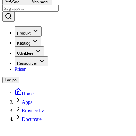
Søg
Åbn menu
Produkt
Katalog
Udviklere
Ressourcer
Priser
Log på
Home
Apps
Erhvervsliv
Documate