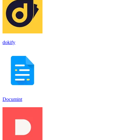
dokify
Documint