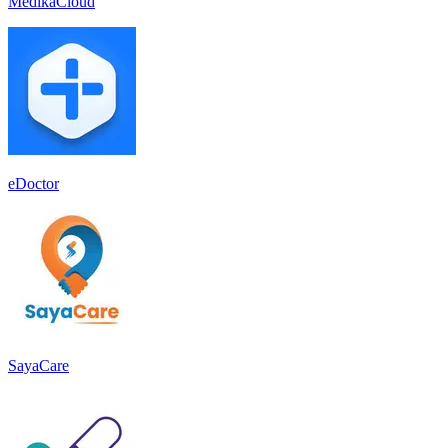
MedikaCloud
eDoctor
SayaCare