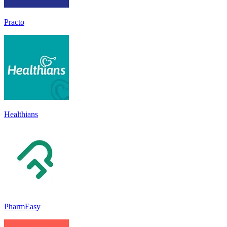
Practo
Healthians
PharmEasy