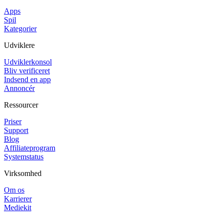
Apps
Spil
Kategorier
Udviklere
Udviklerkonsol
Bliv verificeret
Indsend en app
Annoncér
Ressourcer
Priser
Support
Blog
Affiliateprogram
Systemstatus
Virksomhed
Om os
Karrierer
Mediekit