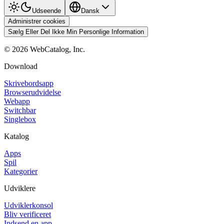
Udseende
Dansk
Administrer cookies
Sælg Eller Del Ikke Min Personlige Information
©
2026
WebCatalog, Inc.
Download
Skrivebordsapp
Browserudvidelse
Webapp
Switchbar
Singlebox
Katalog
Apps
Spil
Kategorier
Udviklere
Udviklerkonsol
Bliv verificeret
Indsend en app