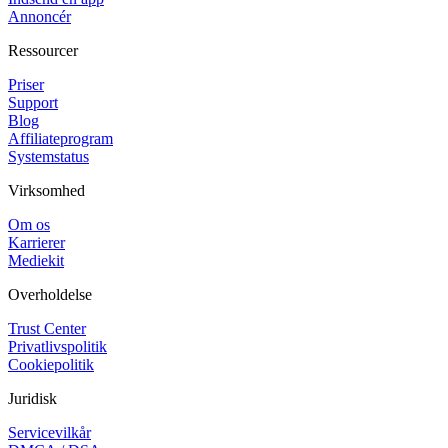
Annoncér
Ressourcer
Priser
Support
Blog
Affiliateprogram
Systemstatus
Virksomhed
Om os
Karrierer
Mediekit
Overholdelse
Trust Center
Privatlivspolitik
Cookiepolitik
Juridisk
Servicevilkår