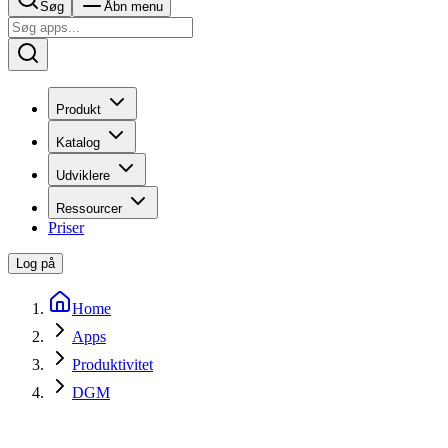
Søg
Åbn menu
Produkt
Katalog
Udviklere
Ressourcer
Priser
Log på
Home
Apps
Produktivitet
DGM