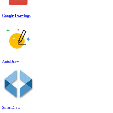
Google Drawings
AutoDraw
SmartDraw