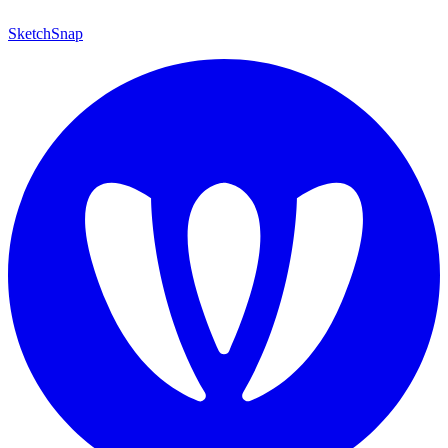
SketchSnap