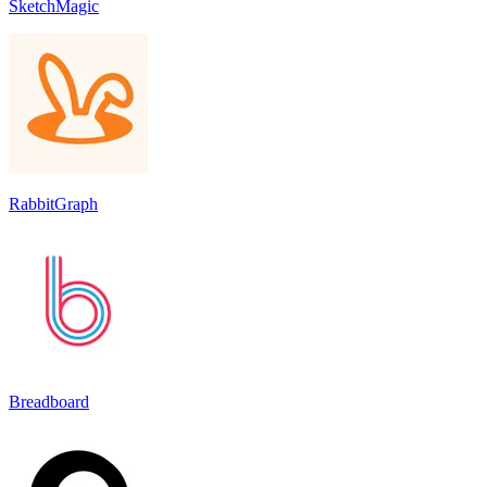
SketchMagic
RabbitGraph
Breadboard