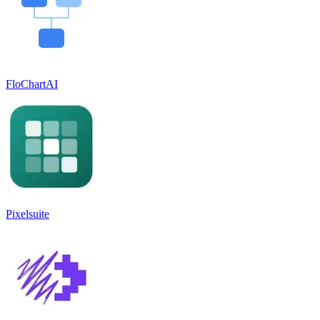
FloChartAI
Pixelsuite