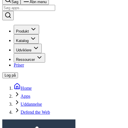
Søg
Åbn menu
Produkt
Katalog
Udviklere
Ressourcer
Priser
Log på
Home
Apps
Uddannelse
Defend the Web