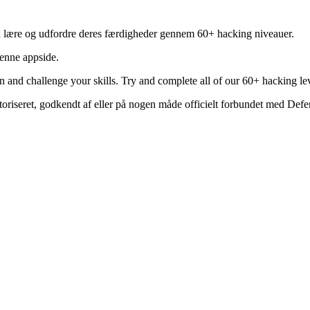
n lære og udfordre deres færdigheder gennem 60+ hacking niveauer.
denne appside.
n and challenge your skills. Try and complete all of our 60+ hacking lev
utoriseret, godkendt af eller på nogen måde officielt forbundet med Def