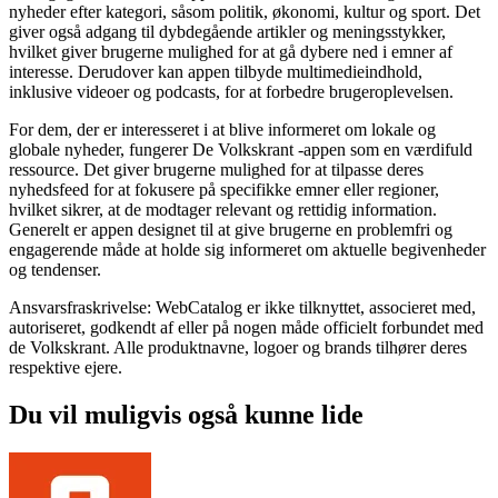
nyheder efter kategori, såsom politik, økonomi, kultur og sport. Det
giver også adgang til dybdegående artikler og meningsstykker,
hvilket giver brugerne mulighed for at gå dybere ned i emner af
interesse. Derudover kan appen tilbyde multimedieindhold,
inklusive videoer og podcasts, for at forbedre brugeroplevelsen.
For dem, der er interesseret i at blive informeret om lokale og
globale nyheder, fungerer De Volkskrant -appen som en værdifuld
ressource. Det giver brugerne mulighed for at tilpasse deres
nyhedsfeed for at fokusere på specifikke emner eller regioner,
hvilket sikrer, at de modtager relevant og rettidig information.
Generelt er appen designet til at give brugerne en problemfri og
engagerende måde at holde sig informeret om aktuelle begivenheder
og tendenser.
Ansvarsfraskrivelse: WebCatalog er ikke tilknyttet, associeret med,
autoriseret, godkendt af eller på nogen måde officielt forbundet med
de Volkskrant. Alle produktnavne, logoer og brands tilhører deres
respektive ejere.
Du vil muligvis også kunne lide