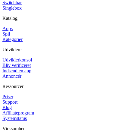
Switchbar
Singlebox
Katalog
Apps
Spil
Kategorier
Udviklere
Udviklerkonsol
Bliv verificeret
Indsend en app
Annoncér
Ressourcer
Priser
Support
Blog
Affiliateprogram
Systemstatus
Virksomhed