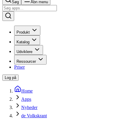
Søg
Åbn menu
Produkt
Katalog
Udviklere
Ressourcer
Priser
Log på
Home
Apps
Nyheder
de Volkskrant