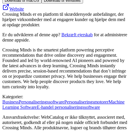
Download til macOS
Download til Windows
Website
Crossing Minds er en platform til skræddersyede anbefalinger, der
hjælper virksomheder med at engagere kunder og hjælpe dem med
at opdage produkter.
Er du udvikleren af denne app?
Bekræft ejerskab
for at administrere
denne appside.
Crossing Minds is the smartest platform powering perceptive
recommendations that drive online discovery and engagement.
Founded and led by world-renowned AI pioneers and powered by
the latest advances in deep learning, Crossing Minds instantly
delivers precise, session-based recommendations that don’t infringe
on or jeopardize customer privacy. We help businesses engage their
customers. We help people discover products they love. We help
turn curiosity into loyalty.
Kategorier
:
Business
Personaliseringssoftware
Personaliseringsmotorer
Machine
Learning Software
E-handel personaliseringssoftware
Ansvarsfraskrivelse: WebCatalog er ikke tilknyttet, associeret med,
autoriseret, godkendt af eller på nogen måde officielt forbundet med
Crossing Minds. Alle produktnavne, logoer og brands tilhører deres