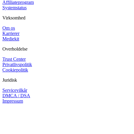
Affiliateprogram
Systemstatus
Virksomhed
Om os
Karrierer
Mediekit
Overholdelse
Trust Center
Privatlivspolitik
Cookiepolitik
Juridisk
Servicevilkår
DMCA / DSA
Impressum