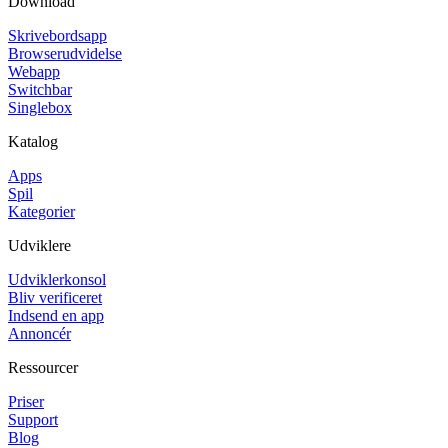
Download
Skrivebordsapp
Browserudvidelse
Webapp
Switchbar
Singlebox
Katalog
Apps
Spil
Kategorier
Udviklere
Udviklerkonsol
Bliv verificeret
Indsend en app
Annoncér
Ressourcer
Priser
Support
Blog