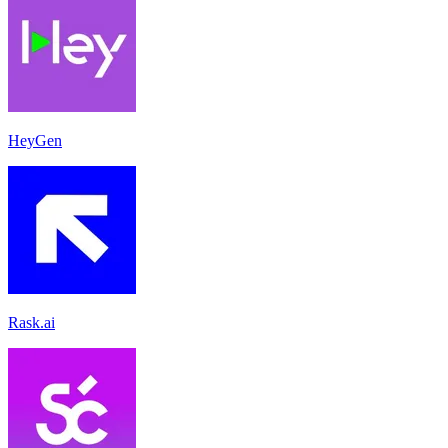
HeyGen
Rask.ai