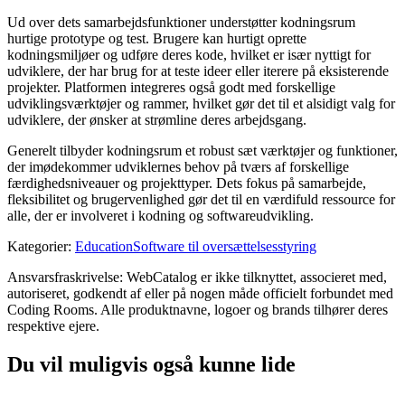
Ud over dets samarbejdsfunktioner understøtter kodningsrum
hurtige prototype og test. Brugere kan hurtigt oprette
kodningsmiljøer og udføre deres kode, hvilket er især nyttigt for
udviklere, der har brug for at teste ideer eller iterere på eksisterende
projekter. Platformen integreres også godt med forskellige
udviklingsværktøjer og rammer, hvilket gør det til et alsidigt valg for
udviklere, der ønsker at strømline deres arbejdsgang.
Generelt tilbyder kodningsrum et robust sæt værktøjer og funktioner,
der imødekommer udviklernes behov på tværs af forskellige
færdighedsniveauer og projekttyper. Dets fokus på samarbejde,
fleksibilitet og brugervenlighed gør det til en værdifuld ressource for
alle, der er involveret i kodning og softwareudvikling.
Kategorier
:
Education
Software til oversættelsesstyring
Ansvarsfraskrivelse: WebCatalog er ikke tilknyttet, associeret med,
autoriseret, godkendt af eller på nogen måde officielt forbundet med
Coding Rooms. Alle produktnavne, logoer og brands tilhører deres
respektive ejere.
Du vil muligvis også kunne lide