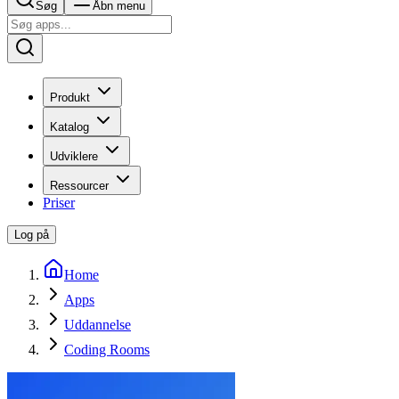
Søg
Åbn menu
Produkt
Katalog
Udviklere
Ressourcer
Priser
Log på
Home
Apps
Uddannelse
Coding Rooms