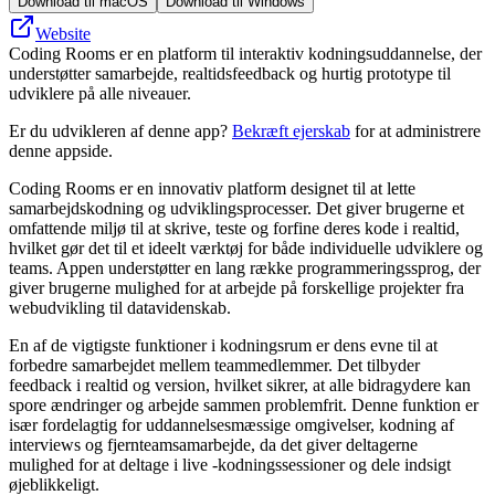
Download til macOS
Download til Windows
Website
Coding Rooms er en platform til interaktiv kodningsuddannelse, der
understøtter samarbejde, realtidsfeedback og hurtig prototype til
udviklere på alle niveauer.
Er du udvikleren af denne app?
Bekræft ejerskab
for at administrere
denne appside.
Coding Rooms er en innovativ platform designet til at lette
samarbejdskodning og udviklingsprocesser. Det giver brugerne et
omfattende miljø til at skrive, teste og forfine deres kode i realtid,
hvilket gør det til et ideelt værktøj for både individuelle udviklere og
teams. Appen understøtter en lang række programmeringssprog, der
giver brugerne mulighed for at arbejde på forskellige projekter fra
webudvikling til datavidenskab.
En af de vigtigste funktioner i kodningsrum er dens evne til at
forbedre samarbejdet mellem teammedlemmer. Det tilbyder
feedback i realtid og version, hvilket sikrer, at alle bidragydere kan
spore ændringer og arbejde sammen problemfrit. Denne funktion er
især fordelagtig for uddannelsesmæssige omgivelser, kodning af
interviews og fjernteamsamarbejde, da det giver deltagerne
mulighed for at deltage i live -kodningssessioner og dele indsigt
øjeblikkeligt.